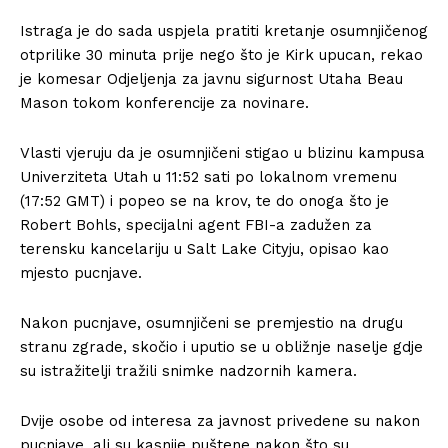
Istraga je do sada uspjela pratiti kretanje osumnjičenog
otprilike 30 minuta prije nego što je Kirk upucan, rekao
je komesar Odjeljenja za javnu sigurnost Utaha Beau
Mason tokom konferencije za novinare.
Vlasti vjeruju da je osumnjičeni stigao u blizinu kampusa
Univerziteta Utah u 11:52 sati po lokalnom vremenu
(17:52 GMT) i popeo se na krov, te do onoga što je
Robert Bohls, specijalni agent FBI-a zadužen za
terensku kancelariju u Salt Lake Cityju, opisao kao
mjesto pucnjave.
Nakon pucnjave, osumnjičeni se premjestio na drugu
stranu zgrade, skočio i uputio se u obližnje naselje gdje
su istražitelji tražili snimke nadzornih kamera.
Dvije osobe od interesa za javnost privedene su nakon
pucnjave, ali su kasnije puštene nakon što su