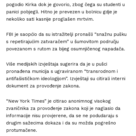
pogodio Kirka dok je govorio, zbog čega su studenti u
panici pobjegli. Hitno je prevezen u bolnicu gdje je
nekoliko sati kasnije proglašen mrtvim.
FBI je saopćio da su istražitelji pronašli “snažnu pušku
s repetirajućim zatvaračem” u šumovitom području
povezanom s rutom za bijeg osumnjičenog napadača.
Više medijskih izvještaja sugerira da je u pušci
pronađena municija s ugraviranom “transrodnom i
antifašističkom ideologijom”. Izvještaji su citirali interni
dokument za provođenje zakona.
“New York Times” je citirao anonimnog visokog
zvaničnika za provođenje zakona koji je naglasio da
informacije nisu provjerene, da se ne podudaraju s
drugim sažecima dokaza i da su možda pogrešno
protumačene.