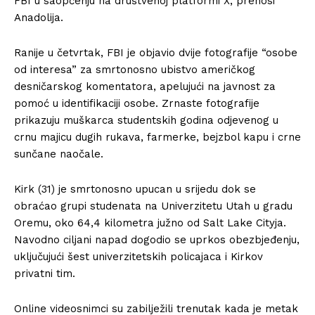
FBI u saopćenju na društvenoj platformi X, prenosi
Anadolija.
Ranije u četvrtak, FBI je objavio dvije fotografije “osobe
od interesa” za smrtonosno ubistvo američkog
desničarskog komentatora, apelujući na javnost za
pomoć u identifikaciji osobe. Zrnaste fotografije
prikazuju muškarca studentskih godina odjevenog u
crnu majicu dugih rukava, farmerke, bejzbol kapu i crne
sunčane naočale.
Kirk (31) je smrtonosno upucan u srijedu dok se
obraćao grupi studenata na Univerzitetu Utah u gradu
Oremu, oko 64,4 kilometra južno od Salt Lake Cityja.
Navodno ciljani napad dogodio se uprkos obezbjeđenju,
uključujući šest univerzitetskih policajaca i Kirkov
privatni tim.
Online videosnimci su zabilježili trenutak kada je metak