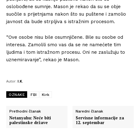
oslobođene sumnje. Mason je rekao da su se obje
suočile s prijetnjama nakon što su puštene i zamolio
javnost da bude strpljiva s istražnim procesom.
“Ove osobe nisu bile osumnjičene. Bile su osobe od
interesa. Zamolili smo vas da se ne namećete tim
ljudima i tom istražnom procesu. Oni ne zaslužuju to
uznemiravanje”, rekao je Mason.
Autor:
I.K.
OZNAKE
FBI
Kirk
Prethodni članak
Naredni članak
Netanyahu: Neće biti
Servisne informacije za
palestinske države
12. septembar