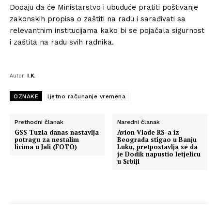
Dodaju da će Ministarstvo i ubuduće pratiti poštivanje
zakonskih propisa o zaštiti na radu i sarađivati sa
relevantnim institucijama kako bi se pojačala sigurnost
i zaštita na radu svih radnika.
Autor:
I.K.
OZNAKE
ljetno računanje vremena
Prethodni članak
Naredni članak
GSS Tuzla danas nastavlja
Avion Vlade RS-a iz
potragu za nestalim
Beograda stigao u Banju
licima u Jali (FOTO)
Luku, pretpostavlja se da
je Dodik napustio letjelicu
u Srbiji