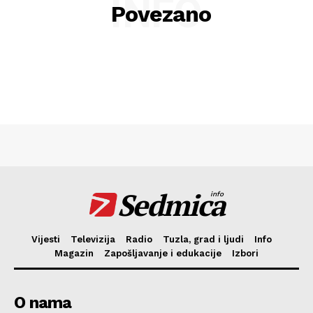
INFO
Povezano
Sedmica
info
Vijesti
Televizija
Radio
Tuzla, grad i ljudi
Info
Magazin
Zapošljavanje i edukacije
Izbori
O nama