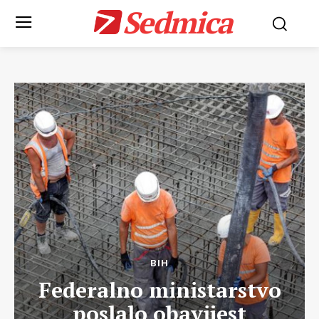
Sedmica
BIH
Federalno ministarstvo
poslalo obavijest