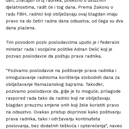
dan, značajan broj radnika, posebno u uslužnim
djelatnostima, radit će i tog dana. Prema Zakonu o
radu FBiH, radnici koji obilježavaju ovaj blagdan imaju
pravo na do četiri radna dana odsustva, od čega su dva
dana plaćena.
Tim povodom poziv poslodavcima uputio je i federalni
ministar rada i socijalne politike Adnan Delić koji je
pozvao poslodavce da poštuju prava radnika.
“Pozivamo poslodavce na poštivanje prava radnika i
omogućavanje radnicima korištenja slobodnih dana za
obilježavanje Ramazanskog bajrama. Također,
pozivamo poslodavce da, gdje je to moguće, prilagode
raspored rada tako da radnici koji ne obilježavaju
blagdan preuzmu smjene onih koji žele koristiti pravo
na odsustvo. Ovakav pristup doprinosi kako poštivanju
prava radnika, tako i održavanju kontinuiteta
poslovanja, bez dodatnih teškoća i opterećenja”, naveo