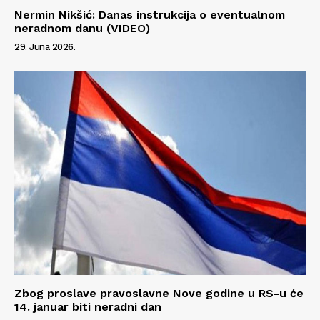
Nermin Nikšić: Danas instrukcija o eventualnom
O nama
neradnom danu (VIDEO)
Kontakt
29. Juna 2026.
Impressum
Zbog proslave pravoslavne Nove godine u RS-u će
14. januar biti neradni dan