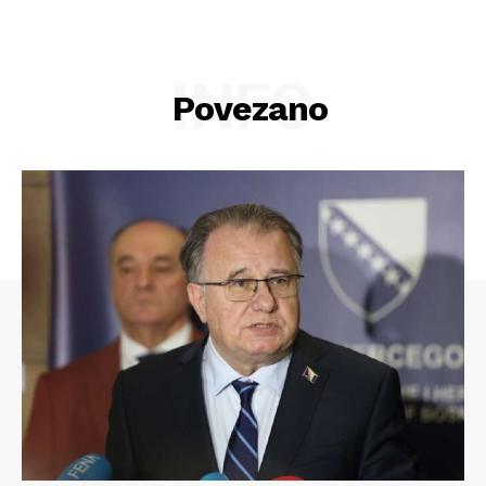
INFO
Povezano
Info