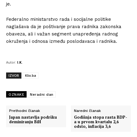
je.
Federalno ministarstvo rada i socijalne politike
naglašava da je poštivanje prava radnika zakonska
obaveza, ali i važan segment unapređenja radnog
okruženja i odnosa između poslodavaca i radnika.
Autor:
I.K.
IZVOR
Klix.ba
OZNAKE
Neradni dan
Prethodni članak
Naredni članak
Japan nastavlja podršku
Godišnja stopa rasta BDP-
deminiranju BiH
a u prvom kvartalu 2,6
odsto, inflacija 3,6