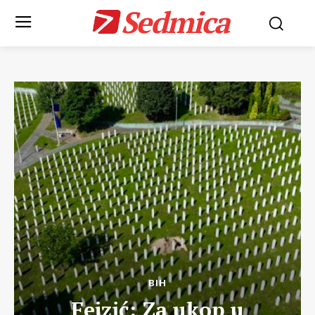
Sedmica
BIH
Fejzić: Za ukop u