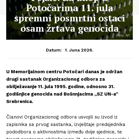
Potočarima 11. jula
spremni posmrtni ostaci
osam žrtava genocida
Foto: N1
1. Juna 2026.
Datum:
U Memorijalnom centru Potočari danas je održan
drugi sastanak Organizacionog odbora za
obilježavanje 11. jula 1995. godine, odnosno 31.
godišnjice genocida nad Bošnnjacima „SZ UN-a“
Srebrenica.
Članovi Organizacionog odbora usvojili su izvod iz
zapisnika sa prvog sastanka, izvještaje predsjednika
pododbora o aktivnostima između dvije sjednice, te