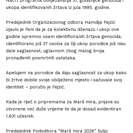
Nacrt programa obilježavanja 31. godišnjice genocida i
ukopa identifikovanih žrtava iz jula 1995. godine.
Predsjednik Organizacionog odbora Hamdija Fejzić
izjavio je Feni da je za kolektivnu dženazu i ukop ove
godine spremno osam identificiranih žrtava genocida.
Identificirano još 37 osoba za čiji ukop porodice još nisu
dale saglasnost, uglavnom zbog malog broja
pronađenih posmrtnih ostataka.
Apelujem na porodice da daju saglasnost za ukop kako
bi žrtve dobile svoje obilježeno mjesto i sačuvale svoj
identitet – poručio je Fejzić.
Kada je riječ o pripremama za Marš mira, prijave su
otvorene već duže vrijeme te da je dosad evidentiran
1.631 učesnik.
Predsjednik Pododbora “Marš mira 2026” Suljo