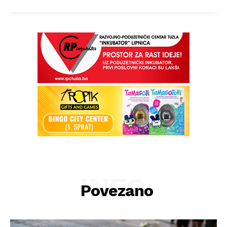
INFO
Povezano