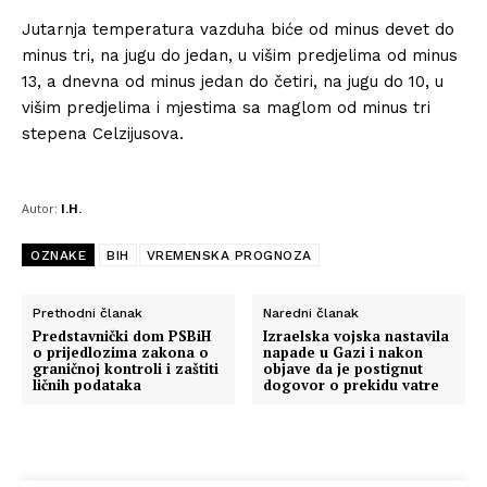
Jutarnja temperatura vazduha biće od minus devet do
minus tri, na jugu do jedan, u višim predjelima od minus
13, a dnevna od minus jedan do četiri, na jugu do 10, u
višim predjelima i mjestima sa maglom od minus tri
stepena Celzijusova.
Autor:
I.H.
OZNAKE
BIH
VREMENSKA PROGNOZA
Prethodni članak
Naredni članak
Predstavnički dom PSBiH
Izraelska vojska nastavila
o prijedlozima zakona o
napade u Gazi i nakon
graničnoj kontroli i zaštiti
objave da je postignut
ličnih podataka
dogovor o prekidu vatre