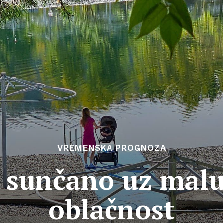
VREMENSKA PROGNOZA
 sunčano uz malu
oblačnost