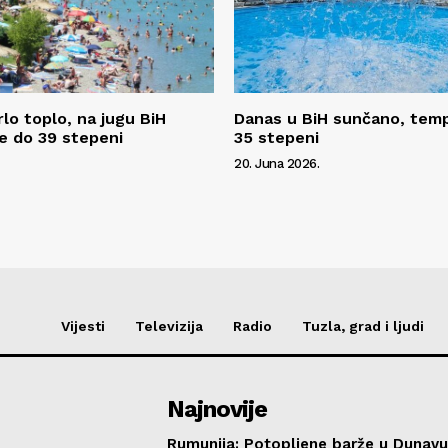
lo toplo, na jugu BiH
Danas u BiH sunčano, tem
e do 39 stepeni
35 stepeni
20. Juna 2026.
Vijesti
Televizija
Radio
Tuzla, grad i ljudi
Najnovije
Rumunija: Potopljene barže u Dunavu