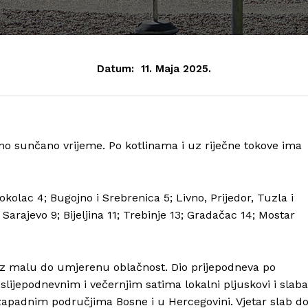
Datum:
11. Maja 2025.
no sunčano vrijeme. Po kotlinama i uz riječne tokove ima
kolac 4; Bugojno i Srebrenica 5; Livno, Prijedor, Tuzla i
Sarajevo 9; Bijeljina 11; Trebinje 13; Gradačac 14; Mostar
uz malu do umjerenu oblačnost. Dio prijepodneva po
oslijepodnevnim i večernjim satima lokalni pljuskovi i slaba
zapadnim područjima Bosne i u Hercegovini. Vjetar slab d