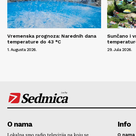
Vremenska prognoza: Narednih dana
Sunčano i vr
temperature do 43 °C
temperatur
1. Augusta 2026.
29. Jula 2026.
Sedmica
info
O nama
Info
Lokalna smo radio televizija na koju se
O nama