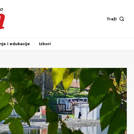
a
fo
Traži
je i edukacije
Izbori