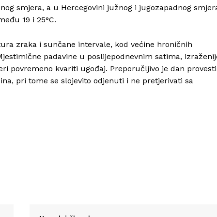
očnog smjera, a u Hercegovini južnog i jugozapadnog smjer
među 19 i 25°C.
tura zraka i sunčane intervale, kod većine hroničnih
Info
 Mjestimične padavine u poslijepodnevnim satima, izraženij
i povremeno kvariti ugođaj. Preporučljivo je dan provesti
O nama
, pri tome se slojevito odjenuti i ne pretjerivati sa
Kontakt
Impressum