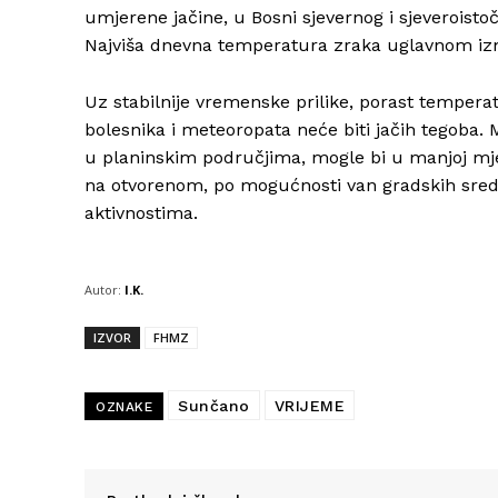
umjerene jačine, u Bosni sjevernog i sjeveroist
Najviša dnevna temperatura zraka uglavnom iz
Uz stabilnije vremenske prilike, porast tempera
bolesnika i meteoropata neće biti jačih tegoba.
u planinskim područjima, mogle bi u manjoj mjer
na otvorenom, po mogućnosti van gradskih sredina
aktivnostima.
Autor:
I.K.
IZVOR
FHMZ
Sunčano
VRIJEME
OZNAKE