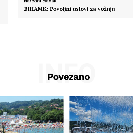
Naredni članak
BIHAMK: Povoljni uslovi za vožnju
INFO
Povezano