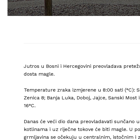
Jutros u Bosni i Hercegovini preovladava pretež
dosta magle.
Temperature zraka izmjerene u 8:00 sati (°C): So
Zenica 8; Banja Luka, Doboj, Jajce, Sanski Most i 
16°C.
Danas će veći dio dana preovladavati sunčano 
kotlinama i uz riječne tokove će biti magle. U p
grmljavina se očekuju u centralnim, istočnim i 