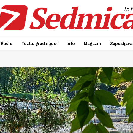
Sedmic
in
Radio
Tuzla, grad i ljudi
Info
Magazin
Zapošljavan