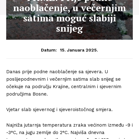
naoblačenje, u večernjim
satima moguć slabiji
snijeg
15. Januara 2025.
Datum:
Danas prije podne naoblačenje sa sjevera. U
poslijepodnevnim i večernjim satima slab snijeg se
očekuje na području Krajine, centralnim i sjevernim
područjima Bosne.
Vjetar slab sjevernog i sjeveroistočnog smjera.
Najniža jutarnja temperatura zraka većinom između -9 i
-3°C, na jugu zemlje do 2°C. Najviša dnevna