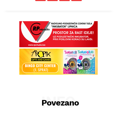
INFO
Povezano