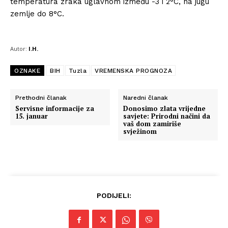
temperatura zraka uglavnom između -3 i 2°C, na jugu
zemlje do 8°C.
Autor:
I.H.
OZNAKE
BIH
Tuzla
VREMENSKA PROGNOZA
Prethodni članak
Naredni članak
Servisne informacije za
Donosimo zlata vrijedne
15. januar
savjete: Prirodni načini da
vaš dom zamiriše
svježinom
PODIJELI: