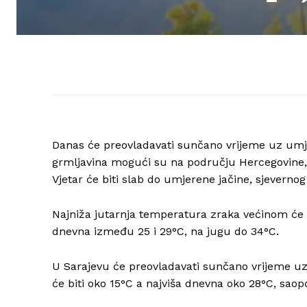
Danas će preovladavati sunčano vrijeme uz umje
grmljavina mogući su na području Hercegovine,
Vjetar će biti slab do umjerene jačine, sjevernog
Najniža jutarnja temperatura zraka većinom će b
dnevna između 25 i 29°C, na jugu do 34°C.
U Sarajevu će preovladavati sunčano vrijeme u
će biti oko 15°C a najviša dnevna oko 28°C, sao