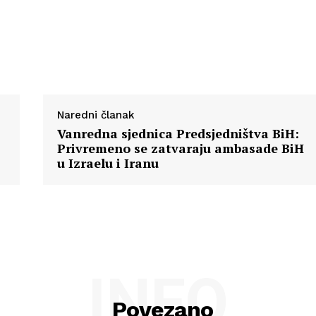
O nama
Kontakt
Impressum
Naredni članak
Vanredna sjednica Predsjedništva BiH:
Privremeno se zatvaraju ambasade BiH
u Izraelu i Iranu
INFO
Povezano