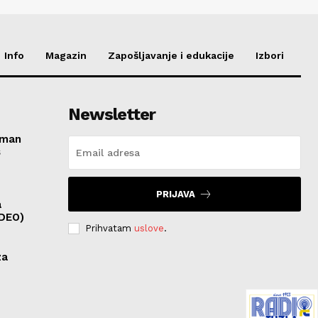
Info
Magazin
Zapošljavanje i edukacije
Izbori
Newsletter
roman
s
PRIJAVA
a
IDEO)
Prihvatam
uslove
.
za