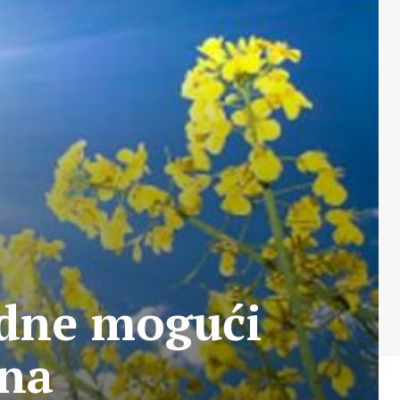
dne mogući
ina