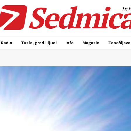
Sedmic
in
Radio
Tuzla, grad i ljudi
Info
Magazin
Zapošljavan