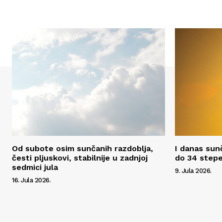
Od subote osim sunčanih razdoblja,
I danas sun
česti pljuskovi, stabilnije u zadnjoj
do 34 step
sedmici jula
9. Jula 2026.
16. Jula 2026.