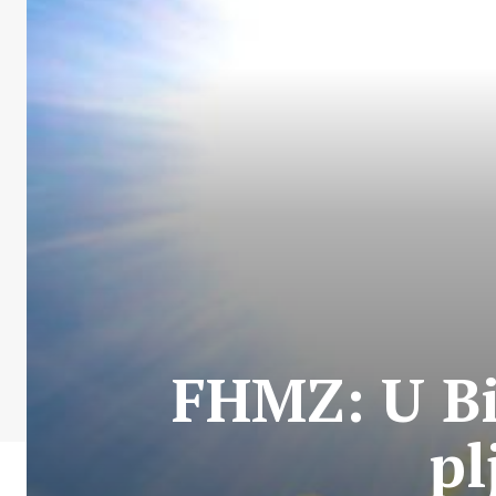
FHMZ: U B
pl