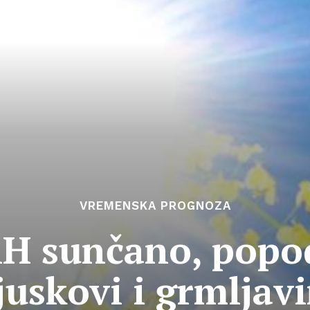
VREMENSKA PROGNOZA
iH sunčano, popo
juskovi i grmljav