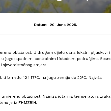
Datum:
20. Juna 2025.
renu oblačnost. U drugom dijelu dana lokalni pljuskovi i
 u jugozapadnim, centralnim i istočnim područjima Bosne
 i sjeveroistočnog smjera.
iti između 12 i 17°C, na jugu zemlje do 22°C. Najviša
z umjerenu oblačnost. Najniža jutarnja temperatura zraka
pćeno je iz FHMZBiH.
Info