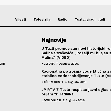
Vijesti
Televizija
Radio
Tuzla, grad i ljudi
Najnovije
U Tuzli promovisan novi historijski 
Saliha Straševića „Pošalji mi busjen 
Malina“ (VIDEO)
sum
KULTURA
7. Augusta 2026.
Racionalna potrošnja vode ključna z
stabilno vodosnabdijevanje Tuzle (V
NAŠI TV GOSTI
7. Augusta 2026.
JP RTV 7 Tuzla raspisao javni oglas 
prijem tri radnika
JAVNI OGLASI
7. Augusta 2026.