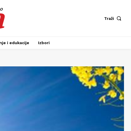
a
fo
Traži
je i edukacije
Izbori