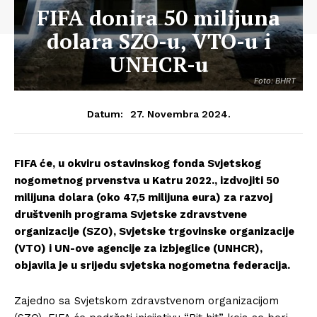
FIFA donira 50 milijuna
dolara SZO-u, VTO-u i
UNHCR-u
Foto: BHRT
27. Novembra 2024.
Datum:
FIFA će, u okviru ostavinskog fonda Svjetskog
nogometnog prvenstva u Katru 2022., izdvojiti 50
milijuna dolara (oko 47,5 milijuna eura) za razvoj
društvenih programa Svjetske zdravstvene
organizacije (SZO), Svjetske trgovinske organizacije
(VTO) i UN-ove agencije za izbjeglice (UNHCR),
objavila je u srijedu svjetska nogometna federacija.
Zajedno sa Svjetskom zdravstvenom organizacijom