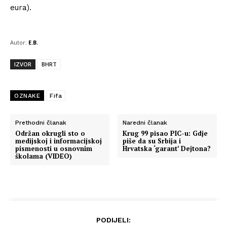
eura).
Autor:
E.B.
IZVOR
BHRT
OZNAKE
Fifa
Prethodni članak
Naredni članak
Održan okrugli sto o
Krug 99 pisao PIC-u: Gdje
medijskoj i informacijskoj
piše da su Srbija i
pismenosti u osnovnim
Hrvatska ‘garant’ Dejtona?
školama (VIDEO)
PODIJELI: