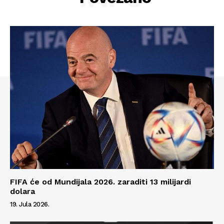
FIFA će od Mundijala 2026. zaraditi 13 milijardi
dolara
Info
19. Jula 2026.
O nama