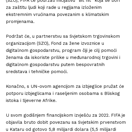
(SZO), FIFA će podržati inicijativu “Bit hit” koja se bori
za zaštitu ljudi koji rade u regijama izloženim
ekstremnim vrućinama povezanim s klimatskim
promjenama.
Podržat će, u partnerstvu sa Svjetskom trgovinskom
organizacijom (SZO), Fond za žene izvoznice u
digitalnom gospodarstvu, program čiji je cilj pomoći
ženama da iskoriste prilike u međunarodnoj trgovini i
digitalnom gospodarstvu putem bespovratnih
sredstava i tehničke pomoći.
Konačno, s UN-ovom agencijom za izbjeglice pružat će
potporu izbjeglicama i raseljenim osobama s Bliskog
istoka i Sjeverne Afrike.
U svom godišnjem financijskom izvješću za 2022. FIFA je
objavila bruto dobit povezanu sa Svjetskim prvenstvom
u Kataru od gotovo 5,8 milijardi dolara (5,5 milijardi