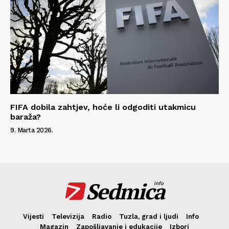
FIFA dobila zahtjev, hoće li odgoditi utakmicu
baraža?
9. Marta 2026.
Sedmica
info
Vijesti
Televizija
Radio
Tuzla, grad i ljudi
Info
Magazin
Zapošljavanje i edukacije
Izbori