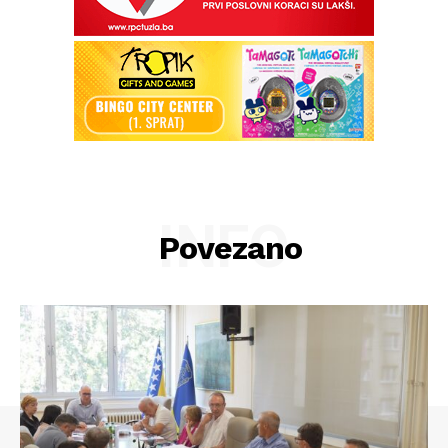
INFO
Povezano