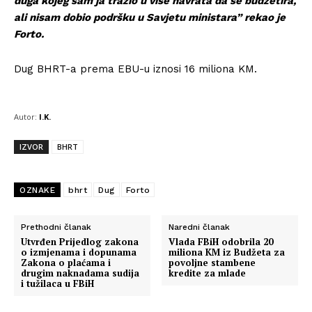
duga kojeg sam ja tražio u više navrata da se budžetira,
ali nisam dobio podršku u Savjetu ministara” rekao je
Forto.
Dug BHRT-a prema EBU-u iznosi 16 miliona KM.
Autor:
I.K.
IZVOR
BHRT
OZNAKE
bhrt
Dug
Forto
Prethodni članak
Naredni članak
Utvrđen Prijedlog zakona
Vlada FBiH odobrila 20
o izmjenama i dopunama
miliona KM iz Budžeta za
Zakona o plaćama i
povoljne stambene
drugim naknadama sudija
kredite za mlade
i tužilaca u FBiH