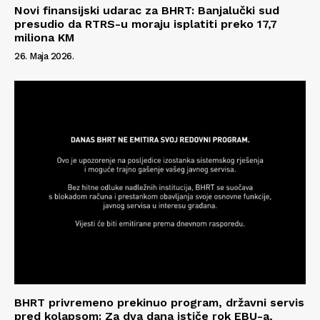
Novi finansijski udarac za BHRT: Banjalučki sud
presudio da RTRS-u moraju isplatiti preko 17,7
miliona KM
26. Maja 2026.
Info
O nama
Kontakt
Impressum
BHRT privremeno prekinuo program, državni servis
pred kolapsom: Za dva dana ističe rok EBU-a,