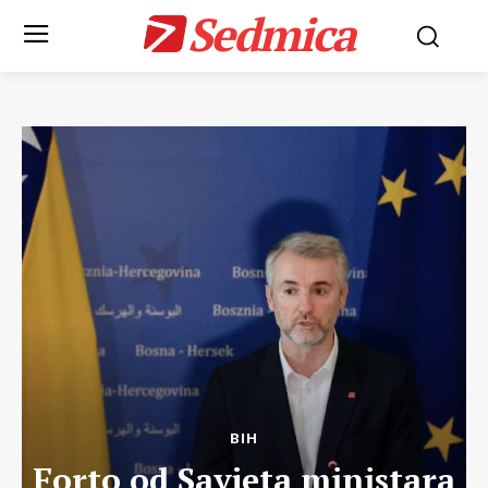
Sedmica
BIH
Forto od Savjeta ministara