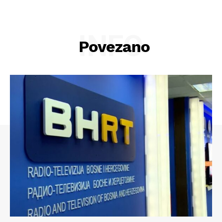
INFO
Povezano