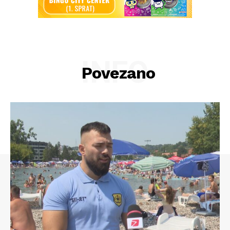
INFO
Povezano