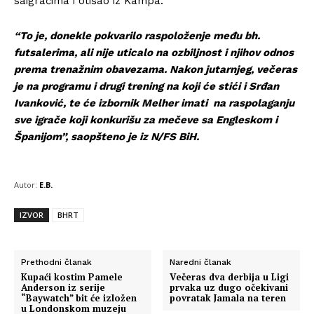
saigračima i otišao iz Kampa.
“To je, donekle pokvarilo raspoloženje među bh.
futsalerima, ali nije uticalo na ozbiljnost i njihov odnos
prema trenažnim obavezama. Nakon jutarnjeg, večeras
je na programu i drugi trening na koji će stići i Srđan
Ivanković, te će izbornik Melher imati na raspolaganju
sve igrače koji konkurišu za mečeve sa Engleskom i
Španijom”, saopšteno je iz N/FS BiH.
Autor:
E.B.
IZVOR
BHRT
Prethodni članak
Naredni članak
Kupaći kostim Pamele
Večeras dva derbija u Ligi
Anderson iz serije
prvaka uz dugo očekivani
“Baywatch” bit će izložen
povratak Jamala na teren
u Londonskom muzeju