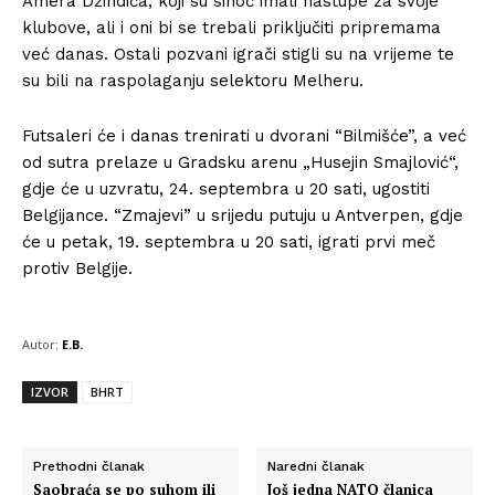
Amera Džindića, koji su sinoć imali nastupe za svoje
klubove, ali i oni bi se trebali priključiti pripremama
već danas. Ostali pozvani igrači stigli su na vrijeme te
su bili na raspolaganju selektoru Melheru.
Futsaleri će i danas trenirati u dvorani “Bilmišće”, a već
od sutra prelaze u Gradsku arenu „Husejin Smajlović“,
gdje će u uzvratu, 24. septembra u 20 sati, ugostiti
Belgijance. “Zmajevi” u srijedu putuju u Antverpen, gdje
će u petak, 19. septembra u 20 sati, igrati prvi meč
protiv Belgije.
Autor:
E.B.
IZVOR
BHRT
Prethodni članak
Naredni članak
Saobraća se po suhom ili
Još jedna NATO članica