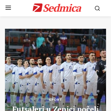
Sedmica
SPORT
Futsaleri u Zenici počeli