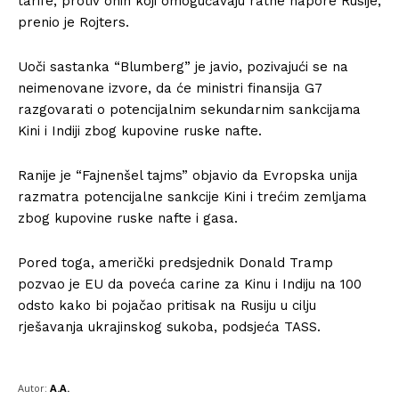
tarife, protiv onih koji omogućavaju ratne napore Rusije,
prenio je Rojters.
Uoči sastanka “Blumberg” je javio, pozivajući se na
neimenovane izvore, da će ministri finansija G7
razgovarati o potencijalnim sekundarnim sankcijama
Kini i Indiji zbog kupovine ruske nafte.
Ranije je “Fajnenšel tajms” objavio da Evropska unija
razmatra potencijalne sankcije Kini i trećim zemljama
zbog kupovine ruske nafte i gasa.
Pored toga, američki predsjednik Donald Tramp
pozvao je EU da poveća carine za Kinu i Indiju na 100
odsto kako bi pojačao pritisak na Rusiju u cilju
rješavanja ukrajinskog sukoba, podsjeća TASS.
Autor:
A.A.