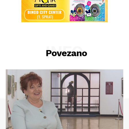
INFO
Povezano