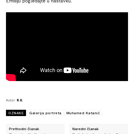
Emisiju pogledajte u nastavku.
Autor:
R.K.
OZNAKE
Galerija portreta
Muhamed Katanić
Prethodni članak
Naredni članak