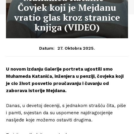
Čovjek koji je Mejdanu
vratio glas kroz stranice
knjiga (VIDEO)
27. Oktobra 2025.
Datum:
U novom izdanju Galerije portreta ugostili smo
Muhameda Katanića, inženjera u penziji, čovjeka koji
je cio život posvetio proučavanju i čuvanju od
zaborava istorije Mejdana.
Danas, u devetoj deceniji, s jednakom strašću čita, piše
i pamti, svjestan da su uspomene najdragocjenije
nasljeđe koje možemo ostaviti drugima.