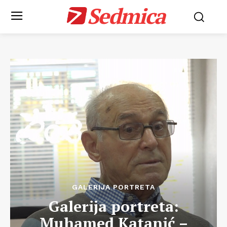
Sedmica
GALERIJA PORTRETA
Galerija portreta:
Muhamed Katanić –