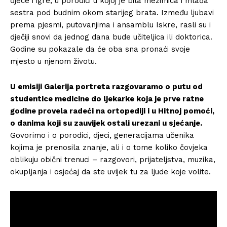
djece i igre, u porodici u kojoj je bila mezimica i mlađa
sestra pod budnim okom starijeg brata. Između ljubavi
prema pjesmi, putovanjima i ansamblu Iskre, rasli su i
dječiji snovi da jednog dana bude učiteljica ili doktorica.
Godine su pokazale da će oba sna pronaći svoje
mjesto u njenom životu.
U emisiji Galerija portreta razgovaramo o putu od
studentice medicine do ljekarke koja je prve ratne
godine provela radeći na ortopediji i u Hitnoj pomoći,
o danima koji su zauvijek ostali urezani u sjećanje.
Govorimo i o porodici, djeci, generacijama učenika
kojima je prenosila znanje, ali i o tome koliko čovjeka
oblikuju obični trenuci – razgovori, prijateljstva, muzika,
okupljanja i osjećaj da ste uvijek tu za ljude koje volite.