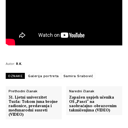
Autor:
R.K.
OZNAKE
Galerija portreta
Samira Srabović
Prethodni članak
Naredni članak
31. Ljetni univerzitet
Zapažen uspjeh učenika
Tuzla: Tokom juna brojne
OŠ „Pasci“ na
radionice, predavanja i
saobraćajno-obrazovnim
međunarodni susreti
takmičenjima (VIDEO)
(VIDEO)