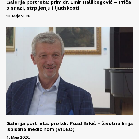
Galerija portreta: prim.dr. Emir Halilbegović – Priča
o snazi, strpljenju i ljudskosti
O nama
18. Maja 2026.
Kontakt
Impressum
Galerija portreta: prof.dr. Fuad Brkić – životna linija
ispisana medicinom (VIDEO)
4. Maja 2026.