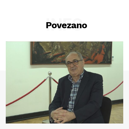
INFO
Povezano
Info