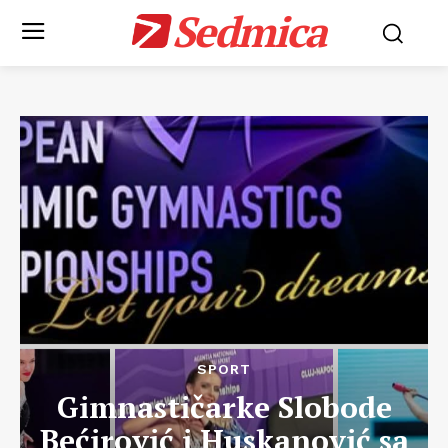
Sedmica
SPORT
Gimnastičarke Slobode
Bećirović i Huskanović sa