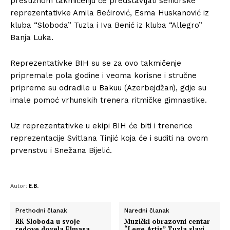
prestižnom takmičenju će predstavljati seniorske
reprezentativke Amila Bećirović, Esma Huskanović iz
kluba “Sloboda” Tuzla i Iva Benić iz kluba “Allegro”
Banja Luka.
Reprezentativke BIH su se za ovo takmičenje
pripremale pola godine i veoma korisne i stručne
pripreme su odradile u Bakuu (Azerbejdžan), gdje su
imale pomoć vrhunskih trenera ritmičke gimnastike.
Uz reprezentativke u ekipi BIH će biti i trenerice
reprezentacije Svitlana Tinjić koja će i suditi na ovom
prvenstvu i Snežana Bijelić.
Autor:
E.B.
Prethodni članak
Naredni članak
RK Sloboda u svoje
Muzički obrazovni centar
redove dovela Elmasa
“Lege Artis” Tuzla slavi