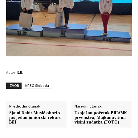
Autor:
E.B.
IZVOR
KRSG Sloboda
Prethodni članak
Naredni članak
Sjajni Bakir Musić oborio
Uspješan početak BIHAMK
još jedan juniorski rekord
prvenstva, Mujkanović na
BiH
visini zadatka (FOTO)