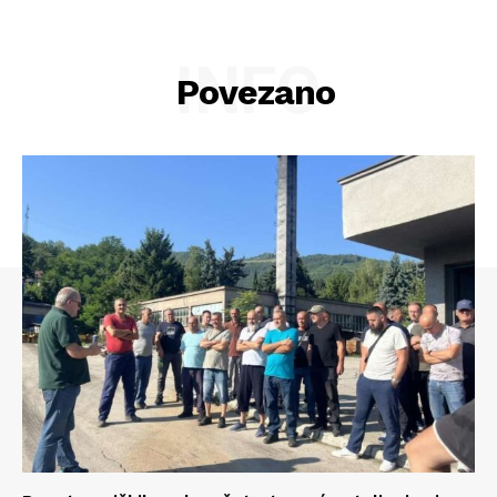
INFO
Povezano