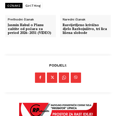
OZNAKE
GirlTHing
Prethodni članak
Naredni članak
Jasmin Habul o Planu
Rasvijetljeno krivično
zaštite od požara za
djelo Razbojništvo, tri lica
period 2026–2031 (VIDEO)
lišena slobode
PODIJELI: