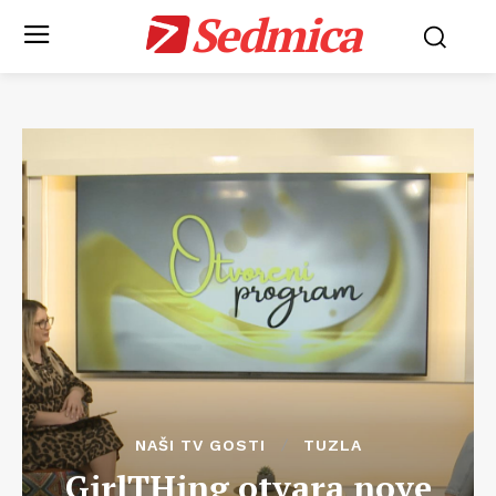
Sedmica
NAŠI TV GOSTI
TUZLA
GirlTHing otvara nove