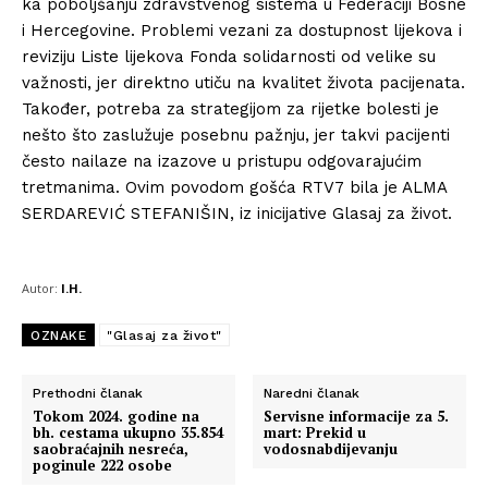
ka poboljšanju zdravstvenog sistema u Federaciji Bosne
i Hercegovine. Problemi vezani za dostupnost lijekova i
reviziju Liste lijekova Fonda solidarnosti od velike su
važnosti, jer direktno utiču na kvalitet života pacijenata.
Također, potreba za strategijom za rijetke bolesti je
nešto što zaslužuje posebnu pažnju, jer takvi pacijenti
često nailaze na izazove u pristupu odgovarajućim
tretmanima. Ovim povodom gošća RTV7 bila je ALMA
SERDAREVIĆ STEFANIŠIN, iz inicijative Glasaj za život.
Autor:
I.H.
OZNAKE
"Glasaj za život"
Prethodni članak
Naredni članak
Tokom 2024. godine na
Servisne informacije za 5.
bh. cestama ukupno 35.854
mart: Prekid u
saobraćajnih nesreća,
vodosnabdijevanju
poginule 222 osobe