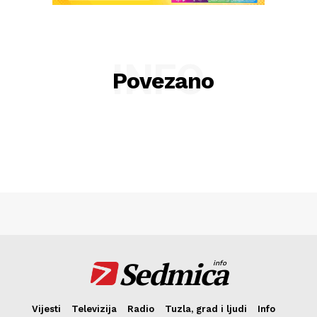
Kontakt
Impressum
INFO
Povezano
Sedmica
info
Vijesti
Televizija
Radio
Tuzla, grad i ljudi
Info