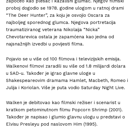
započeo kao plesač i kazališni glumac. Njegov filmski
proboj dogodio se 1978. godine ulogom u ratnoj drami
“The Deer Hunter”, za koju je osvojio Oscara za
najboljeg sporednog glumca. Njegova portretacija
traumatiziranog veterana Nikolaija “Nicka”
Chevotarevica ostala je zapamćena kao jedna od
najsnažnijih izvedbi u povijesti filma.
Pojavio se u više od 100 filmova i televizijskih emisija.
Walkenovi filmovi zaradili su više od 1.8 milijardi dolara
u SAD-u. Također je igrao glavne uloge u
Shakespeareovim dramama Hamlet, Macbeth, Romeo i
Julija i Koriolan. Više je puta vodio Saturday Night Live.
Walken je debitovao kao filmski režiser i scenarist u
kratkom petominutnom filmu Popcorn Shrimp (2001).
Također je napisao i glumio glavnu ulogu u predstavi o
Elvisu Presleyu pod naslovom Him (1995).