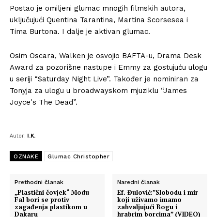
Postao je omiljeni glumac mnogih filmskih autora,
uključujući Quentina Tarantina, Martina Scorsesea i
Tima Burtona. I dalje je aktivan glumac.
Osim Oscara, Walken je osvojio BAFTA-u, Drama Desk
Award za pozorišne nastupe i Emmy za gostujuću ulogu
u seriji “Saturday Night Live”. Također je nominiran za
Tonyja za ulogu u broadwayskom mjuziklu “James
Joyce's The Dead”.
Autor:
I.K.
OZNAKE
Glumac Christopher
Prethodni članak
Naredni članak
„Plastični čovjek“ Modu
Ef. Đulović:”Slobodu i mir
Fal bori se protiv
koji uživamo imamo
zagađenja plastikom u
zahvaljujući Bogu i
Dakaru
hrabrim borcima” (VIDEO)