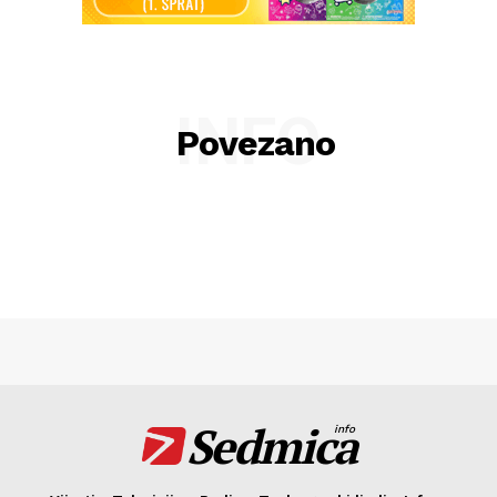
INFO
Povezano
Sedmica
info