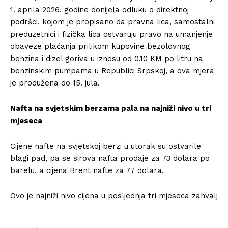
1. aprila 2026. godine donijela odluku o direktnoj
podršci, kojom je propisano da pravna lica, samostalni
preduzetnici i fizička lica ostvaruju pravo na umanjenje
obaveze plaćanja prilikom kupovine bezolovnog
benzina i dizel goriva u iznosu od 0,10 KM po litru na
benzinskim pumpama u Republici Srpskoj, a ova mjera
je produžena do 15. jula.
Nafta na svjetskim berzama pala na najniži nivo u tri
mjeseca
Cijene nafte na svjetskoj berzi u utorak su ostvarile
blagi pad, pa se sirova nafta prodaje za 73 dolara po
barelu, a cijena Brent nafte za 77 dolara.
Ovo je najniži nivo cijena u posljednja tri mjeseca zahvalj