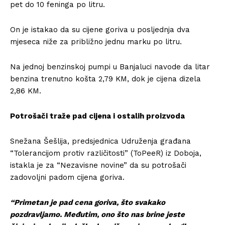
pet do 10 feninga po litru.
On je istakao da su cijene goriva u posljednja dva
mjeseca niže za približno jednu marku po litru.
Na jednoj benzinskoj pumpi u Banjaluci navode da litar
benzina trenutno košta 2,79 KM, dok je cijena dizela
2,86 KM.
Potrošači traže pad cijena i ostalih proizvoda
Snežana Šešlija, predsjednica Udruženja građana
“Tolerancijom protiv različitosti” (ToPeeR) iz Doboja,
istakla je za “Nezavisne novine” da su potrošači
zadovoljni padom cijena goriva.
“Primetan je pad cena goriva, što svakako
pozdravljamo. Međutim, ono što nas brine jeste