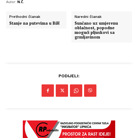
Autor:
N.Č.
Prethodni članak
Naredni članak
Stanje na putevima u BiH
Sunčano uz umjerenu
oblačnost, popodne
mogući pljuskovi sa
grmljavinom
PODIJELI:
Info
O nama
Kontakt
Impressum