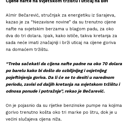
Cijene nafte na svjetskom tržištu i uticaj na BiH
Almir Bečarević, stručnjak za energetiku iz Sarajeva,
kazao je za “Nezavisne novine” da su trenutno cijene
nafte na svjetskim berzama u blagom padu, za oko
dva do tri dolara. Ipak, kako ističe, takva kretanja za
sada neće imati značajniji i brži uticaj na cijene goriva
na domaćem tržištu.
“Treba sačekati da cijena nafte padne na oko 70 dolara
po barelu kako bi došlo do ozbiljnijeg i osjetnijeg
pojeftinjenja goriva. Da li će se to desiti u narednom
periodu, zavisi od daljih kretanja na svjetskom tržištu i
odnosa ponude i potražnje”, rekao je Bečarević.
On je pojasnio da su rijetke benzinske pumpe na kojima
gorivo trenutno košta oko tri marke po litru, dok je u
većini slučajeva cijena niža.