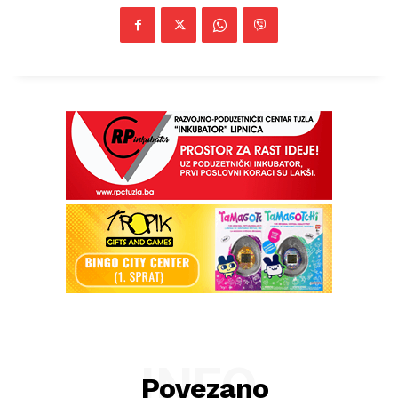
INFO
Povezano