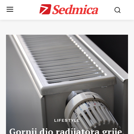
Sedmica
LIFESTYLE
Gornji dio radijatora grije,