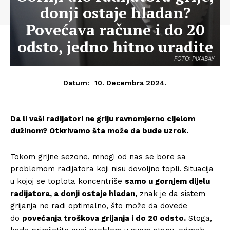
donji ostaje hladan?
Povećava račune i do 20
odsto, jedno hitno uradite
FOTO: PIXABAY
10. Decembra 2024.
Datum:
Da li vaši radijatori ne griju ravnomjerno cijelom
dužinom? Otkrivamo šta može da bude uzrok.
Tokom grijne sezone, mnogi od nas se bore sa
problemom radijatora koji nisu dovoljno topli. Situacija
u kojoj se toplota koncentriše
samo u gornjem dijelu
radijatora, a donji ostaje hladan,
znak je da sistem
grijanja ne radi optimalno, što može da dovede
do
povećanja troškova grijanja i do 20 odsto.
Stoga,