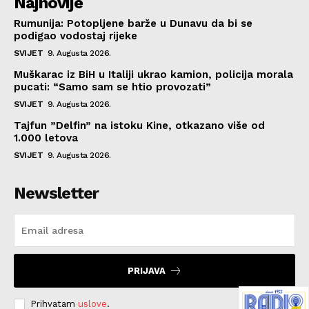
Najnovije
Rumunija: Potopljene barže u Dunavu da bi se
podigao vodostaj rijeke
SVIJET
9. Augusta 2026.
Muškarac iz BiH u Italiji ukrao kamion, policija morala
pucati: “Samo sam se htio provozati”
SVIJET
9. Augusta 2026.
Tajfun ”Delfin” na istoku Kine, otkazano više od
1.000 letova
SVIJET
9. Augusta 2026.
Newsletter
PRIJAVA
Prihvatam
uslove
.