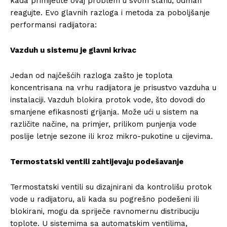
kada primijetite ovaj problem u svom stanu, odmah
reagujte. Evo glavnih razloga i metoda za poboljšanje
performansi radijatora:
Vazduh u sistemu je glavni krivac
Jedan od najčešćih razloga zašto je toplota
koncentrisana na vrhu radijatora je prisustvo vazduha u
instalaciji. Vazduh blokira protok vode, što dovodi do
smanjene efikasnosti grijanja. Može ući u sistem na
različite načine, na primjer, prilikom punjenja vode
poslije letnje sezone ili kroz mikro-pukotine u cijevima.
Termostatski ventili zahtijevaju podešavanje
Termostatski ventili su dizajnirani da kontrolišu protok
vode u radijatoru, ali kada su pogrešno podešeni ili
blokirani, mogu da spriječe ravnomernu distribuciju
toplote. U sistemima sa automatskim ventilima,