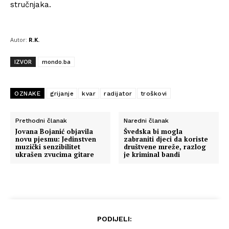
stručnjaka.
Autor:
R.K.
IZVOR
mondo.ba
OZNAKE
grijanje
kvar
radijator
troškovi
Prethodni članak
Naredni članak
Jovana Bojanić objavila
Švedska bi mogla
novu pjesmu: Jedinstven
zabraniti djeci da koriste
muzički senzibilitet
društvene mreže, razlog
ukrašen zvucima gitare
je kriminal bandi
PODIJELI: