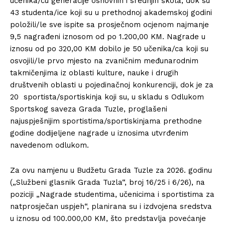
učenika/cu generacije osnovnih i srednjih škola, dok su
43 studenta/ice koji su u prethodnoj akademskoj godini
položili/le sve ispite sa prosječnom ocjenom najmanje
9,5 nagrađeni iznosom od po 1.200,00 KM. Nagrade u
iznosu od po 320,00 KM dobilo je 50 učenika/ca koji su
osvojili/le prvo mjesto na zvaničnim međunarodnim
takmičenjima iz oblasti kulture, nauke i drugih
društvenih oblasti u pojedinačnoj konkurenciji, dok je za
20 sportista/sportiskinja koji su, u skladu s Odlukom
Sportskog saveza Grada Tuzle, proglašeni
najuspješnijim sportistima/sportiskinjama prethodne
godine dodijeljene nagrade u iznosima utvrđenim
navedenom odlukom.
Za ovu namjenu u Budžetu Grada Tuzle za 2026. godinu
(„Službeni glasnik Grada Tuzla“, broj 16/25 i 6/26), na
poziciji „Nagrade studentima, učenicima i sportistima za
natprosječan uspjeh“, planirana su i izdvojena sredstva
u iznosu od 100.000,00 KM, što predstavlja povećanje