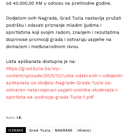
od 40.000,00 KM u odnosu na prethodne godine.
Dodjelom ovih Nagrada, Grad Tuzla nastavlja pružati
podršku i odavati priznanje mladim ljudima i
sportistima koji svojim radom, znanjem i rezultatima
doprinose promociji grada i ostvaruju uspjehe na
domaćem i međunarodnom nivou.
Lista aplikanata dostupna je na:
https://grad.tuzla.ba/wp-
content/uploads/2025/02/Lista-odabranih-i-odbijenih-
aplikanata-za-dodjelu-Nagrade-Grada-Tuzle-za-
ostvaren-natprosjecan-uspjeh-ucenika-studenata-i-
sportista-sa-podrucja-grada-Tuzle-1.pdf
Autor:
I.K.
OZNAKE
Grad Tuzla
NAGRADE
Učenici