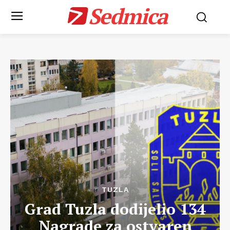
Sedmica
TUZLA
Grad Tuzla dodijelio 134
Nagrade za ostvaren