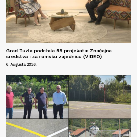
Info
O nama
Kontakt
Grad Tuzla podržala 58 projekata: Značajna
Impressum
sredstva i za romsku zajednicu (VIDEO)
6. Augusta 2026.