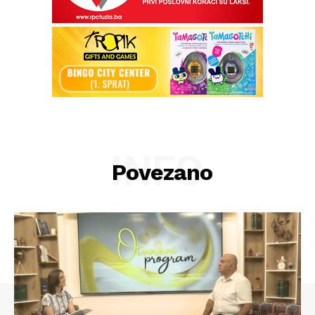
INFO
Povezano