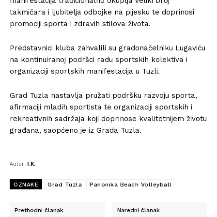
manifestacija tradicionalno okuplja veliki broj
takmičara i ljubitelja odbojke na pijesku te doprinosi
promociji sporta i zdravih stilova života.
Predstavnici kluba zahvalili su gradonačelniku Lugaviću
na kontinuiranoj podršci radu sportskih kolektiva i
organizaciji sportskih manifestacija u Tuzli.
Grad Tuzla nastavlja pružati podršku razvoju sporta,
afirmaciji mladih sportista te organizaciji sportskih i
rekreativnih sadržaja koji doprinose kvalitetnijem životu
građana, saopćeno je iz Grada Tuzla.
Autor:
I.K.
OZNAKE
Grad Tuzla
Panonika Beach Volleyball
Prethodni članak
Naredni članak