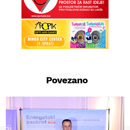
INFO
Povezano