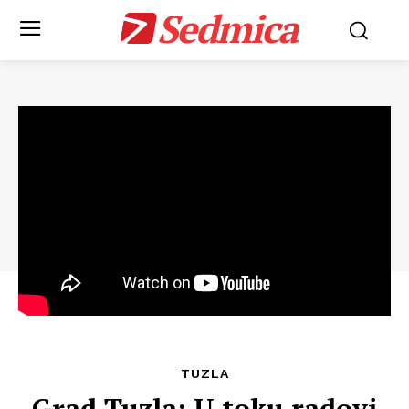
Sedmica
TUZLA
Grad Tuzla: U toku radovi