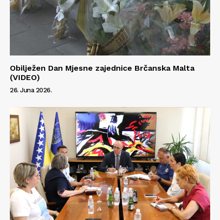
Info
O nama
Obilježen Dan Mjesne zajednice Brčanska Malta
(VIDEO)
Kontakt
26. Juna 2026.
Impressum