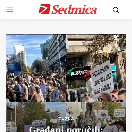
Sedmica
TUZLA
Građani poručili: