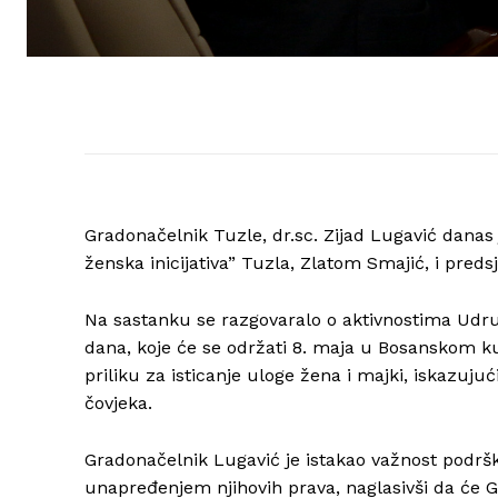
Gradonačelnik Tuzle, dr.sc. Zijad Lugavić dana
ženska inicijativa” Tuzla, Zlatom Smajić, i pre
Na sastanku se razgovaralo o aktivnostima Udr
dana, koje će se održati 8. maja u Bosanskom k
priliku za isticanje uloge žena i majki, iskazuju
čovjeka.
Gradonačelnik Lugavić je istakao važnost podrš
unapređenjem njihovih prava, naglasivši da će Gr