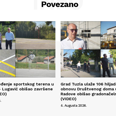
INFO
Povezano
eđenje sportskog terena u
Grad Tuzla ulaže 106 hilja
 Lugavić obišao završene
obnovu Društvenog doma u
DEO)
Radove obišao gradonačeln
(VIDEO)
.
4. Augusta 2026.