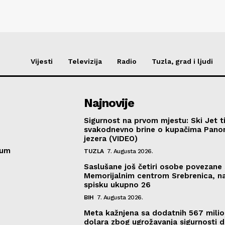
Vijesti
Televizija
Radio
Tuzla, grad i ljudi
Najnovije
Sigurnost na prvom mjestu: Ski Jet t
svakodnevno brine o kupačima Pano
jezera (VIDEO)
sum
TUZLA
7. Augusta 2026.
Saslušane još četiri osobe povezane 
Memorijalnim centrom Srebrenica, n
spisku ukupno 26
BIH
7. Augusta 2026.
Meta kažnjena sa dodatnih 567 mili
dolara zbog ugrožavanja sigurnosti d