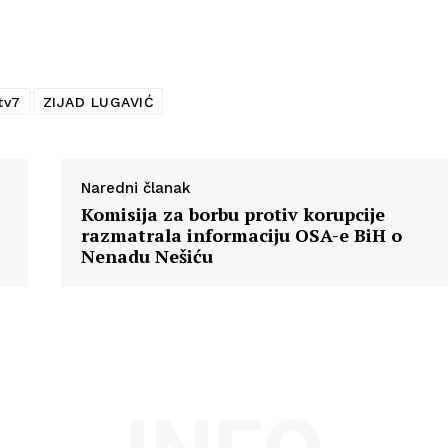
Info
O nama
Kontakt
tv7
ZIJAD LUGAVIĆ
Impressum
Naredni članak
Komisija za borbu protiv korupcije
razmatrala informaciju OSA-e BiH o
Nenadu Nešiću