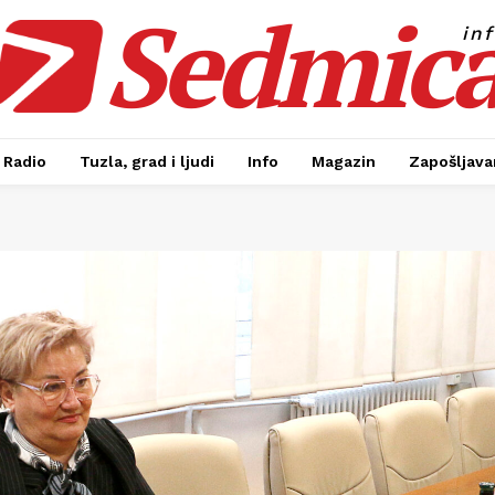
Sedmic
in
Radio
Tuzla, grad i ljudi
Info
Magazin
Zapošljavan