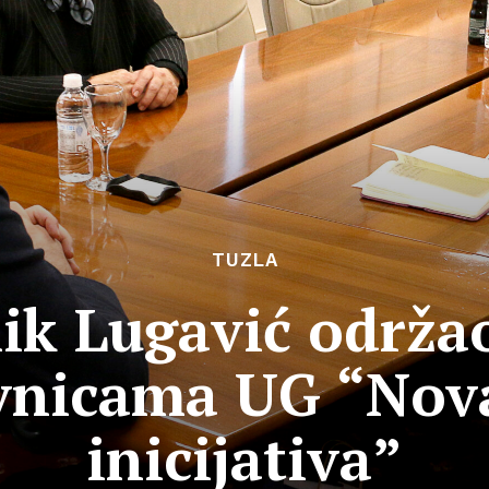
TUZLA
ik Lugavić održao
vnicama UG “Nov
inicijativa”