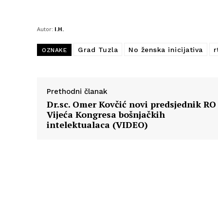
Autor:
I.H.
Grad Tuzla
No ženska inicijativa
r
OZNAKE
Prethodni članak
Dr.sc. Omer Kovčić novi predsjednik RO
Vijeća Kongresa bošnjačkih
intelektualaca (VIDEO)