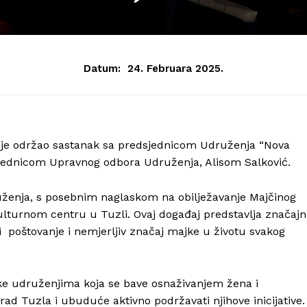
Datum:
24. Februara 2025.
s je održao sastanak sa predsjednicom Udruženja “Nova
dsjednicom Upravnog odbora Udruženja, Alisom Salković.
uženja, s posebnim naglaskom na obilježavanje Majčinog
ulturnom centru u Tuzli. Ovaj događaj predstavlja značaj
ći poštovanje i nemjerljiv značaj majke u životu svakog
ke udruženjima koja se bave osnaživanjem žena i
ad Tuzla i ubuduće aktivno podržavati njihove inicijative.