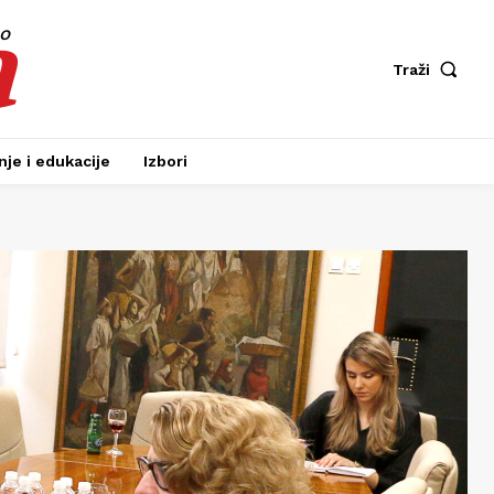
a
fo
Traži
je i edukacije
Izbori