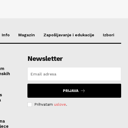
Info
Magazin
Zapošljavanje i edukacije
Izbori
Newsletter
im
nskih
PRIJAVA
s
a
Prihvatam
uslove
.
ona
jece