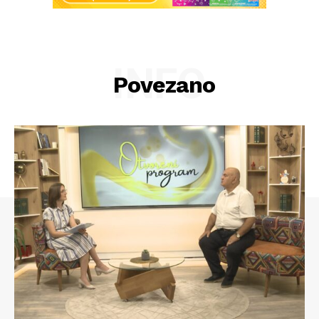
INFO
Povezano