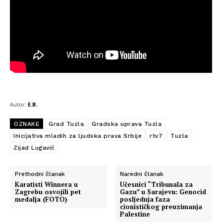
Autor:
E.B.
OZNAKE
Grad Tuzla
Gradska uprava Tuzla
Inicijativa mladih za ljudska prava Srbije
rtv7
Tuzla
Zijad Lugavić
Prethodni članak
Naredni članak
Karatisti Winnera u
Učesnici “Tribunala za
Zagrebu osvojili pet
Gazu” u Sarajevu: Genocid
medalja (FOTO)
posljednja faza
cionističkog preuzimanja
Palestine