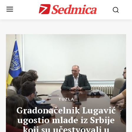
Sedmica
TUZLA
Gradonačelnik Lugavić
ugostio mlade iz Srbije
koji su učestvovali u