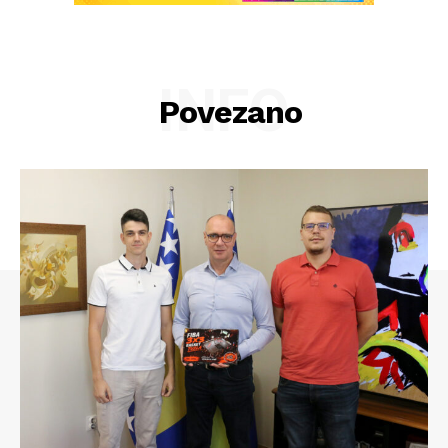
INFO
Povezano