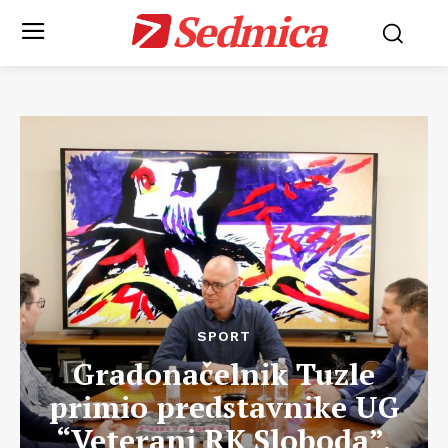
Sedmica
SPORT
Gradonačelnik Tuzle
primio predstavnike UG
“Veterani RK Sloboda”,