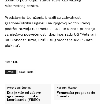
dodatno potvrđujući status Tuzle kao važnog
rukometnog centra.
Predstavnici Udruženja izrazili su zahvalnost
gradonačelniku Lugaviću na njegovoj kontinuiranoj
podršci razvoju rukometa u Tuzli, te u znak priznanja
za njegovu posvećenost i doprinos radu UG “Veterani
RK Sloboda” Tuzla, uručili su gradonačelniku “Zlatnu
plaketu”.
Autor:
E.B.
IZVOR
Grad Tuzla
Prethodni članak
Naredni članak
Kviz je više od zabave-
Vremenska prognoza do
igra znanja i timske
3. marta
koordinacije (VIDEO)