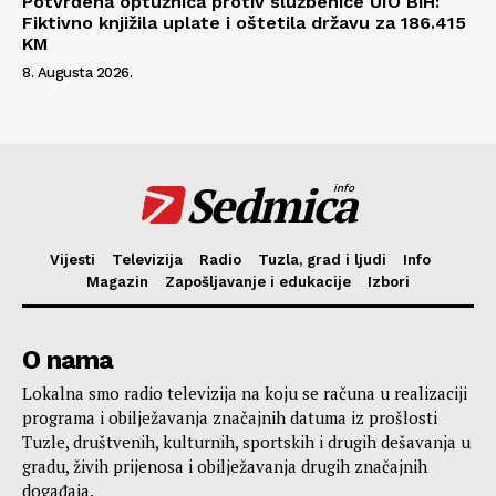
Potvrđena optužnica protiv službenice UIO BiH:
Fiktivno knjižila uplate i oštetila državu za 186.415
KM
8. Augusta 2026.
Sedmica
info
Vijesti
Televizija
Radio
Tuzla, grad i ljudi
Info
Magazin
Zapošljavanje i edukacije
Izbori
O nama
Lokalna smo radio televizija na koju se računa u realizaciji
programa i obilježavanja značajnih datuma iz prošlosti
Tuzle, društvenih, kulturnih, sportskih i drugih dešavanja u
gradu, živih prijenosa i obilježavanja drugih značajnih
događaja.