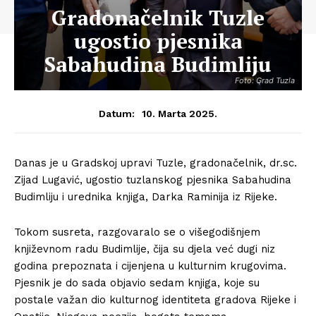
Gradonačelnik Tuzle
ugostio pjesnika
Sabahudina Budimliju
Foto: Grad Tuzla
10. Marta 2025.
Datum:
Danas je u Gradskoj upravi Tuzle, gradonačelnik, dr.sc.
Zijad Lugavić, ugostio tuzlanskog pjesnika Sabahudina
Budimliju i urednika knjiga, Darka Raminija iz Rijeke.
Tokom susreta, razgovaralo se o višegodišnjem
književnom radu Budimlije, čija su djela već dugi niz
godina prepoznata i cijenjena u kulturnim krugovima.
Pjesnik je do sada objavio sedam knjiga, koje su
postale važan dio kulturnog identiteta gradova Rijeke i