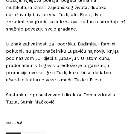
Opatije. Njegova poezija, bogata temama
multikulturalizma i zajedničkog života, duboko
odražava ljubav prema Tuzli, ali i Rijeci, dva
zbratimljena grada koja kroz ovu kulturnu saradnju još
snažnije povezuju svoje građane.
U znak zahvalnosti za podršku, Budimlija i Ramini
poklonili su gradonačelniku Lugaviću najnoviju knjigu
pod nazivom „O Rijeci s ljubavlju
“
. U istom duhu,
gradonačelnik Lugavić predložio je organizaciju
promocije ove knjige u Tuzli, kako bi se dodatno
učvrstile kulturne veze između Tuzle i Rijeke.
Sastanku je prisustvovao i direktor Doma zdravlja
Tuzla, Samir Mačković.
Autor:
A.A.