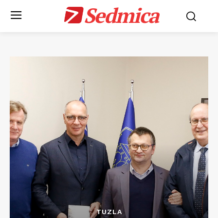
Sedmica
TUZLA