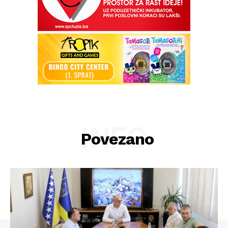
INFO
Povezano