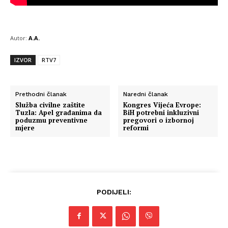
Autor:
A.A.
IZVOR
RTV7
Prethodni članak
Naredni članak
Služba civilne zaštite
Kongres Vijeća Evrope:
Tuzla: Apel građanima da
BiH potrebni inkluzivni
poduzmu preventivne
pregovori o izbornoj
mjere
reformi
PODIJELI: