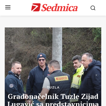
Sedmica
TUZLA
Gradonačelnik Tuzle Zijad
Lugavić sa predstavnicima