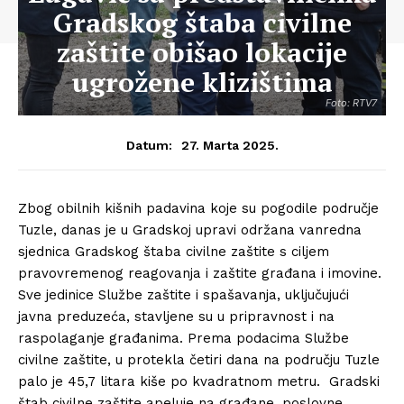
Gradskog štaba civilne
zaštite obišao lokacije
ugrožene klizištima
Foto: RTV7
27. Marta 2025.
Datum:
Zbog obilnih kišnih padavina koje su pogodile područje
Tuzle, danas je u Gradskoj upravi održana vanredna
sjednica Gradskog štaba civilne zaštite s ciljem
pravovremenog reagovanja i zaštite građana i imovine.
Sve jedinice Službe zaštite i spašavanja, uključujući
javna preduzeća, stavljene su u pripravnost i na
raspolaganje građanima. Prema podacima Službe
civilne zaštite, u protekla četiri dana na području Tuzle
palo je 45,7 litara kiše po kvadratnom metru. Gradski
štab civilne zaštite apeluje na građane, poslovne