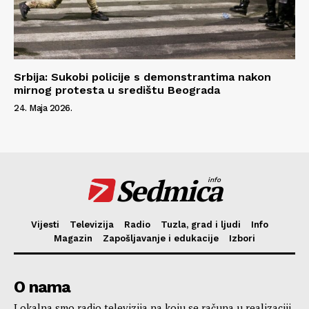
Srbija: Sukobi policije s demonstrantima nakon
mirnog protesta u središtu Beograda
24. Maja 2026.
Sedmica
info
Vijesti
Televizija
Radio
Tuzla, grad i ljudi
Info
Magazin
Zapošljavanje i edukacije
Izbori
O nama
Lokalna smo radio televizija na koju se računa u realizaciji