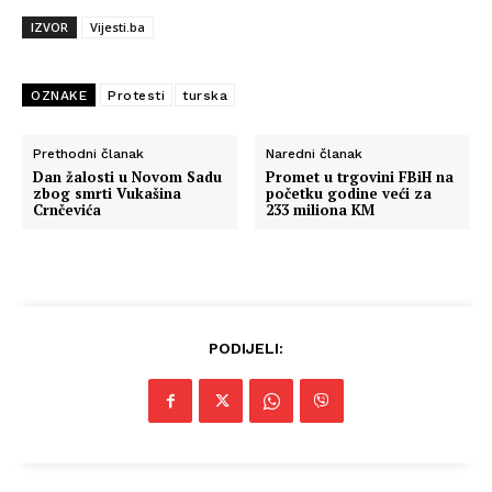
IZVOR
Vijesti.ba
OZNAKE
Protesti
turska
Prethodni članak
Naredni članak
Dan žalosti u Novom Sadu
Promet u trgovini FBiH na
zbog smrti Vukašina
početku godine veći za
Crnčevića
233 miliona KM
PODIJELI: