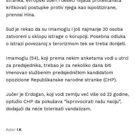
stranka, evropski lideri i deseci hiljada protestanata
kritkovali postupke protiv njega kao ispolitizirane,
prenosi Hina.
Sud je rekao da su Imamoglu i još najmanje 20 osoba
zatvoreni u sklopu istrage o korupciji. Posebna odluka
o istrazi povezanoj s terorizmom tek se treba donijeti.
Imamoglu (54), koji prema nekim anketama vodi u utrci
za predsjednika, trebao je za nekoliko dana biti
imenovan službenim predsjedničkim kandidatom
opozicione Republikanske narodne stranke (CHP).
Jučer je Erdogan, koji vodi zemlju već više od 22 godine,
optužio CHP da pokušava “isprovocirati našu naciju”,
dodajući da neće tolerisati vandalizam.
Autor:
I.K.