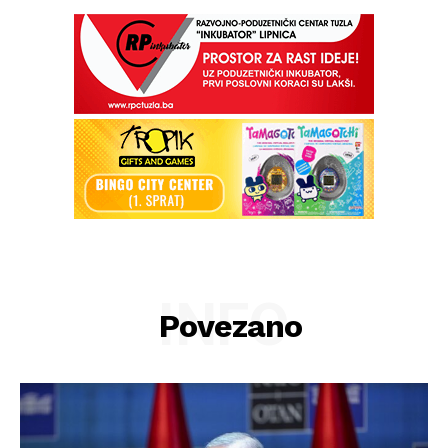
INFO
Povezano