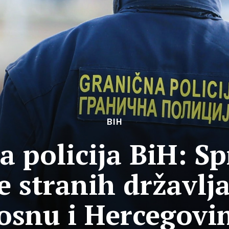
BIH
a policija BiH: Sp
 stranih državlja
osnu i Hercegovi