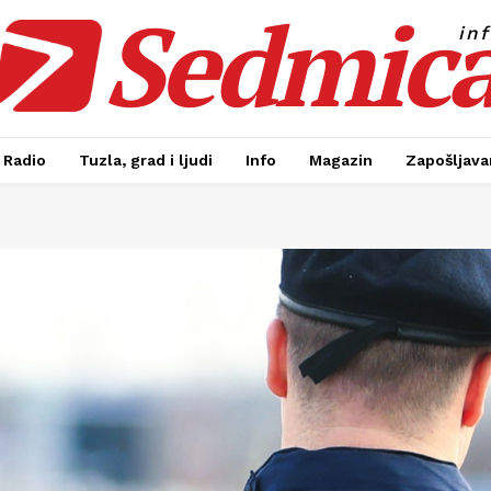
Sedmic
in
Radio
Tuzla, grad i ljudi
Info
Magazin
Zapošljavan