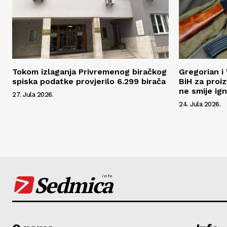
Tokom izlaganja Privremenog biračkog
Gregorian i 
spiska podatke provjerilo 6.299 birača
BiH za proi
ne smije ign
27. Jula 2026.
24. Jula 2026.
Sedmica
info