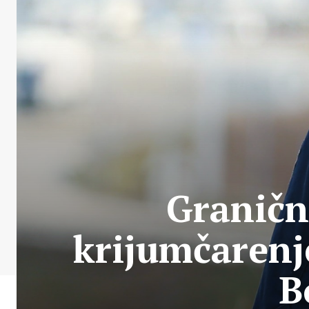
Graničn
krijumčarenje
B