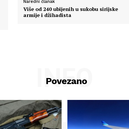
Naredni članak
Više od 240 ubijenih u sukobu sirijske
armije i džihadista
INFO
Povezano