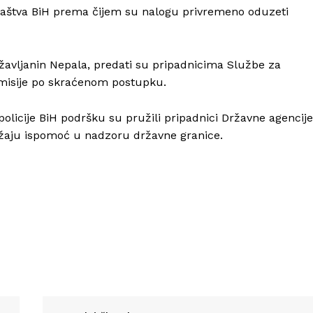
žilaštva BiH prema čijem su nalogu privremeno oduzeti
državljanin Nepala, predati su pripadnicima Službe za
dmisije po skraćenom postupku.
Info
icije BiH podršku su pružili pripadnici Državne agencije
O nama
 pružaju ispomoć u nadzoru državne granice.
Kontakt
Impressum