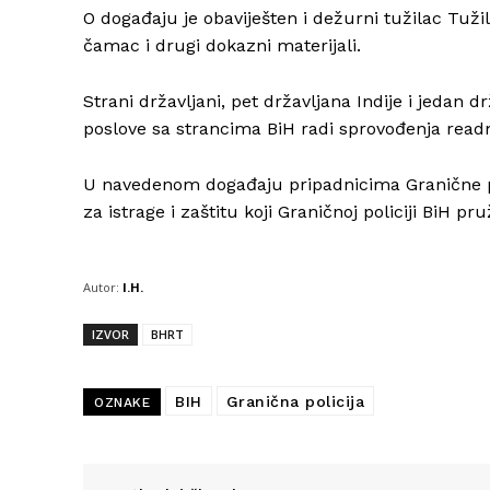
O događaju je obaviješten i dežurni tužilac Tu
čamac i drugi dokazni materijali.
Strani državljani, pet državljana Indije i jedan 
poslove sa strancima BiH radi sprovođenja rea
U navedenom događaju pripadnicima Granične pol
za istrage i zaštitu koji Graničnoj policiji BiH
Autor:
I.H.
IZVOR
BHRT
BIH
Granična policija
OZNAKE