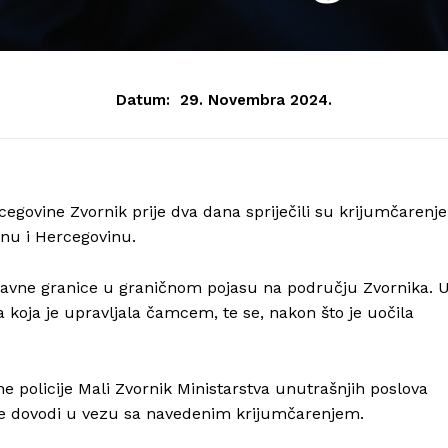
Datum:
29. Novembra 2024.
cegovine Zvornik prije dva dana spriječili su krijumčarenje
snu i Hercegovinu.
žavne granice u graničnom pojasu na području Zvornika. 
koja je upravljala čamcem, te se, nakon što je uočila
e policije Mali Zvornik Ministarstva unutrašnjih poslova
 se dovodi u vezu sa navedenim krijumčarenjem.