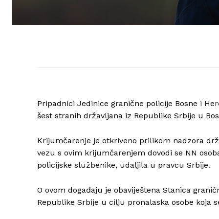
Pripadnici Jedinice granične policije Bosne i Her
šest stranih državljana iz Republike Srbije u Bo
Krijumčarenje je otkriveno prilikom nadzora dr
vezu s ovim krijumčarenjem dovodi se NN osoba 
policijske službenike, udaljila u pravcu Srbije.
O ovom događaju je obaviještena Stanica graničn
Republike Srbije u cilju pronalaska osobe koja