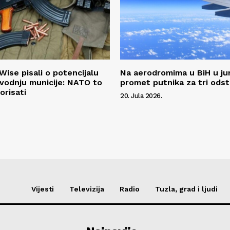
Wise pisali o potencijalu
Na aerodromima u BiH u ju
zvodnju municije: NATO to
promet putnika za tri ods
orisati
20. Jula 2026.
Vijesti
Televizija
Radio
Tuzla, grad i ljudi