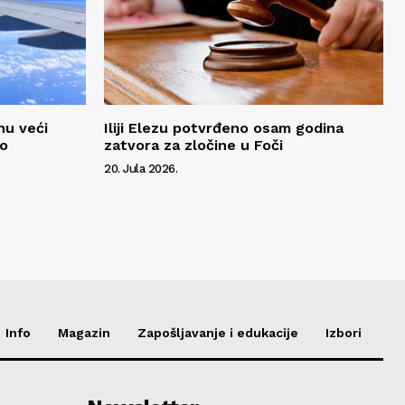
nu veći
Iliji Elezu potvrđeno osam godina
to
zatvora za zločine u Foči
20. Jula 2026.
Info
Magazin
Zapošljavanje i edukacije
Izbori