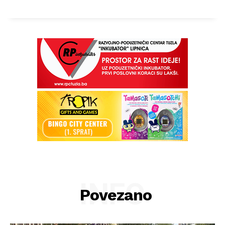
INFO
Povezano