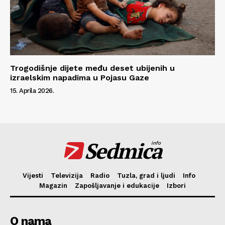
Trogodišnje dijete među deset ubijenih u
izraelskim napadima u Pojasu Gaze
15. Aprila 2026.
Sedmica
info
Vijesti
Televizija
Radio
Tuzla, grad i ljudi
Info
Magazin
Zapošljavanje i edukacije
Izbori
O nama