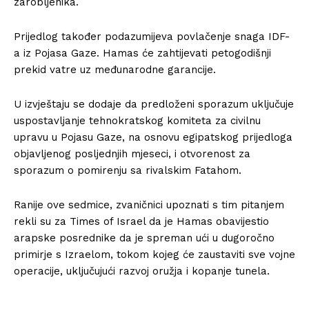
zarobljenika.
Prijedlog također podazumijeva povlačenje snaga IDF-
a iz Pojasa Gaze. Hamas će zahtijevati petogodišnji
prekid vatre uz međunarodne garancije.
U izvještaju se dodaje da predloženi sporazum uključuje
uspostavljanje tehnokratskog komiteta za civilnu
upravu u Pojasu Gaze, na osnovu egipatskog prijedloga
objavljenog posljednjih mjeseci, i otvorenost za
sporazum o pomirenju sa rivalskim Fatahom.
Ranije ove sedmice, zvaničnici upoznati s tim pitanjem
rekli su za Times of Israel da je Hamas obavijestio
arapske posrednike da je spreman ući u dugoročno
primirje s Izraelom, tokom kojeg će zaustaviti sve vojne
operacije, uključujući razvoj oružja i kopanje tunela.