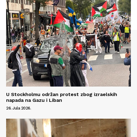
U Stockholmu održan protest zbog izraelskih
napada na Gazu i Liban
Info
26. Jula 2026.
O nama
Kontakt