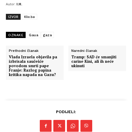
Autor:
I.H.
IZVOR
Klix.ba
OZNAKE
Gaua
gaza
Prethodni članak
Naredni članak
Vlada Izraela objavila pa
Tramp: SAD će smanjiti
izbrisala saučešće
carine Kini, ali ih neće
povodom smrti pape
ukinuti
Franje: Razlog papina
kritika napada na Gazu?
PODIJELI: