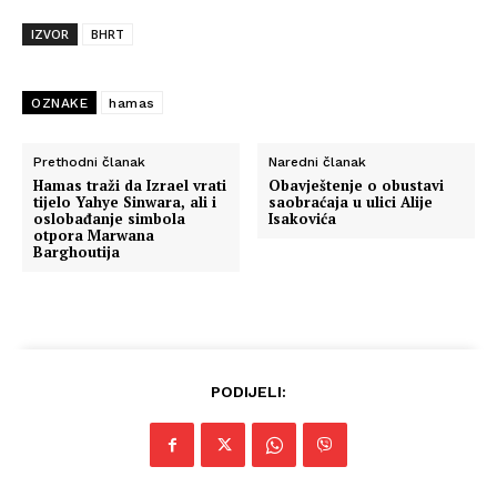
IZVOR
BHRT
OZNAKE
hamas
Prethodni članak
Naredni članak
Hamas traži da Izrael vrati
Obavještenje o obustavi
tijelo Yahye Sinwara, ali i
saobraćaja u ulici Alije
oslobađanje simbola
Isakovića
otpora Marwana
Barghoutija
PODIJELI: