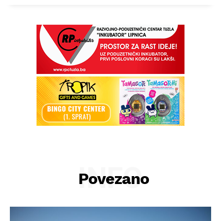
INFO
Povezano