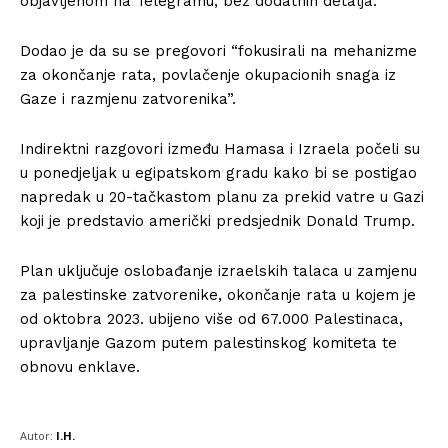
objavljenom na Telegramu, bez dodatnih detalja.
Dodao je da su se pregovori “fokusirali na mehanizme
za okončanje rata, povlačenje okupacionih snaga iz
Gaze i razmjenu zatvorenika”.
Indirektni razgovori između Hamasa i Izraela počeli su
u ponedjeljak u egipatskom gradu kako bi se postigao
napredak u 20-tačkastom planu za prekid vatre u Gazi
koji je predstavio američki predsjednik Donald Trump.
Plan uključuje oslobađanje izraelskih talaca u zamjenu
za palestinske zatvorenike, okončanje rata u kojem je
od oktobra 2023. ubijeno više od 67.000 Palestinaca,
upravljanje Gazom putem palestinskog komiteta te
obnovu enklave.
Autor:
I.H.