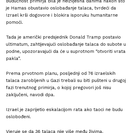
Budućnost primirja bila je neizvjesna danima nakon što
je Hamas obustavio oslobađanje talaca, tvrdeći da
Izrael krši dogovore i blokira isporuku humanitarne
pomoći.
Tada je američki predsjednik Donald Tramp postavio
ultimatum, zahtijevajući oslobađanje talaca do subote u
podne, upozoravajući da će u suprotnom “otvoriti vrata
pakla”.
Prema prvotnom planu, posljednji od 76 izraelskih
talaca zarobljenih u Gazi trebali su biti pušteni u drugoj
fazi trenutnog primirja, o kojoj pregovori još nisu
zaključeni, navodi dpa.
Izrael je zaprijetio eskalacijom rata ako taoci ne budu
oslobođeni.
Vjeruje se da 36 talaca nije više među živima.