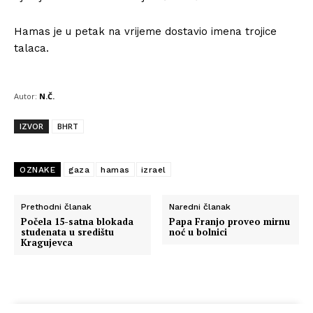
Hamas je u petak na vrijeme dostavio imena trojice
talaca.
Autor:
N.Č.
IZVOR
BHRT
OZNAKE
gaza
hamas
izrael
Prethodni članak
Naredni članak
Počela 15-satna blokada
Papa Franjo proveo mirnu
studenata u središtu
noć u bolnici
Kragujevca