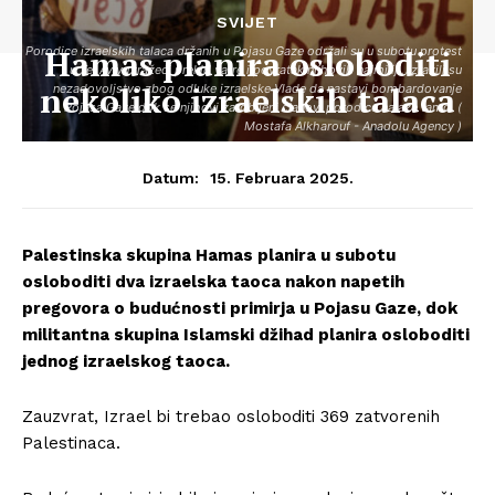
SVIJET
Hamas planira osloboditi
Porodice izraelskih talaca držanih u Pojasu Gaze održali su u subotu protest
u Tel Avivu tražeći prekid vatre i povratak njihovih najmiliji. Izrazili su
nekoliko izraelskih talaca
nezadovoljstvo zbog odluke izraelske Vlade da nastavi bombardovanje
Pojasa Gaze dok se njihovi zarobljeni članovi porodice nalaze tamo. (
Mostafa Alkharouf - Anadolu Agency )
15. Februara 2025.
Datum:
Palestinska skupina Hamas planira u subotu
osloboditi dva izraelska taoca nakon napetih
pregovora o budućnosti primirja u Pojasu Gaze, dok
militantna skupina Islamski džihad planira osloboditi
jednog izraelskog taoca.
Zauzvrat, Izrael bi trebao osloboditi 369 zatvorenih
Palestinaca.