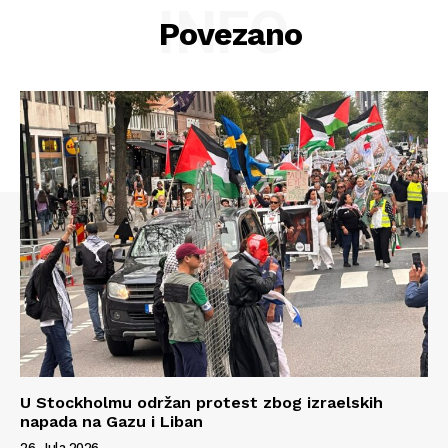
INFO
Povezano
Info
U Stockholmu održan protest zbog izraelskih
napada na Gazu i Liban
O nama
26. Jula 2026.