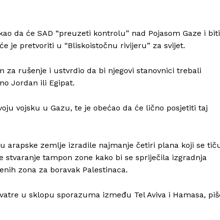
kao da će SAD “preuzeti kontrolu” nad Pojasom Gaze i biti
 je pretvoriti u “Bliskoistočnu rivijeru” za svijet.
za rušenje i ustvrdio da bi njegovi stanovnici trebali
no Jordan ili Egipat.
oju vojsku u Gazu, te je obećao da će lično posjetiti taj
Info
O nama
su arapske zemlje izradile najmanje četiri plana koji se tiču 
Kontakt
e stvaranje tampon zone kako bi se spriječila izgradnja
enih zona za boravak Palestinaca.
Impressum
id vatre u sklopu sporazuma između Tel Aviva i Hamasa, piš