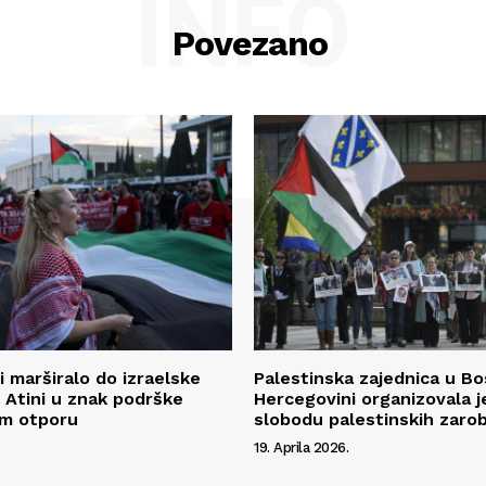
INFO
Povezano
i marširalo do izraelske
Palestinska zajednica u Bos
Atini u znak podrške
Hercegovini organizovala j
om otporu
slobodu palestinskih zarob
19. Aprila 2026.