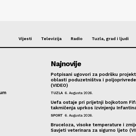
Vijesti
Televizija
Radio
Tuzla, grad i ljudi
Najnovije
Potpisani ugovori za podršku projekt
oblasti poduzetništva i poljoprivred
(VIDEO)
sum
TUZLA
6. Augusta 2026.
Uefa ostaje pri prijetnji bojkotom Fif
takmičenja uprkos izvinjenju Infantin
SPORT
6. Augusta 2026.
Bruceloza, visoke temperature i zmij
Savjeti veterinara za sigurno ljeto (V