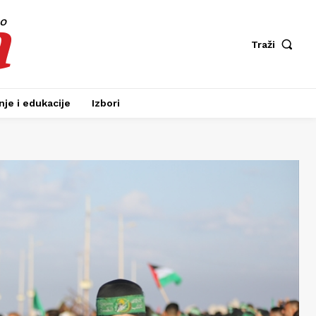
a
fo
Traži
je i edukacije
Izbori