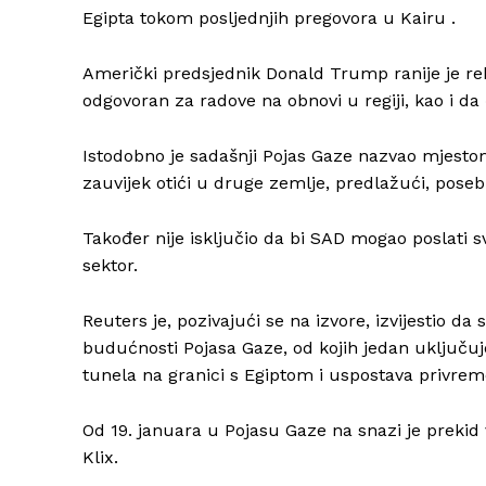
Egipta tokom posljednjih pregovora u Kairu .
Američki predsjednik Donald Trump ranije je re
odgovoran za radove na obnovi u regiji, kao i da će
Istodobno je sadašnji Pojas Gaze nazvao mjestom 
zauvijek otići u druge zemlje, predlažući, poseb
Također nije isključio da bi SAD mogao poslati sv
sektor.
Reuters je, pozivajući se na izvore, izvijestio da 
budućnosti Pojasa Gaze, od kojih jedan uključuj
tunela na granici s Egiptom i uspostava privrem
Od 19. januara u Pojasu Gaze na snazi ​​je prek
Klix.