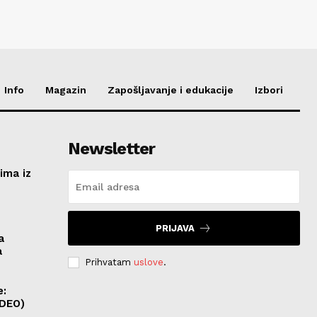
Info
Magazin
Zapošljavanje i edukacije
Izbori
Newsletter
ima iz
e
PRIJAVA
a
a
Prihvatam
uslove
.
e:
IDEO)