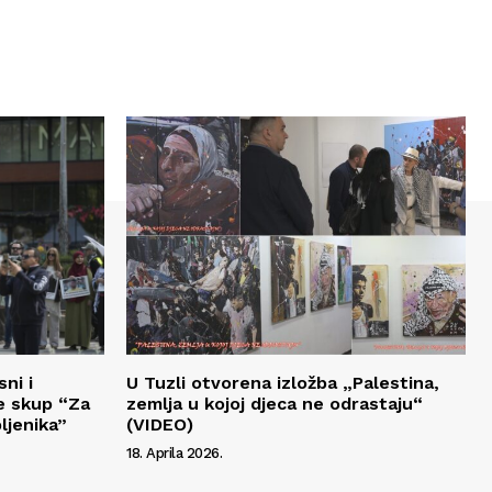
ni i
U Tuzli otvorena izložba „Palestina,
e skup “Za
zemlja u kojoj djeca ne odrastaju“
ljenika”
(VIDEO)
18. Aprila 2026.