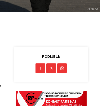
Foto: AA
PODIJELI:
a