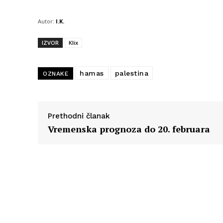
Autor:
I.K.
IZVOR
Klix
hamas
palestina
OZNAKE
Prethodni članak
Vremenska prognoza do 20. februara