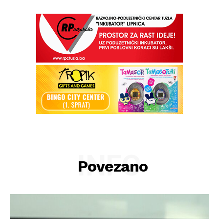
INFO
Povezano