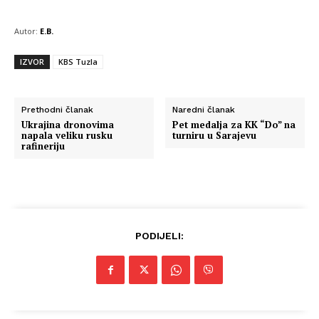
Autor:
E.B.
IZVOR
KBS Tuzla
Prethodni članak
Naredni članak
Ukrajina dronovima
Pet medalja za KK “Do” na
napala veliku rusku
turniru u Sarajevu
rafineriju
PODIJELI: