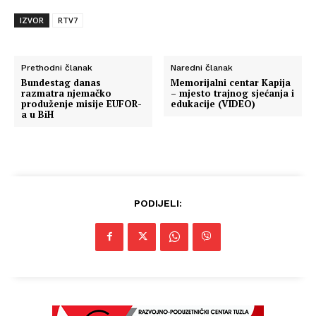
IZVOR
RTV7
Prethodni članak
Naredni članak
Bundestag danas
Memorijalni centar Kapija
razmatra njemačko
– mjesto trajnog sjećanja i
produženje misije EUFOR-
edukacije (VIDEO)
a u BiH
PODIJELI: