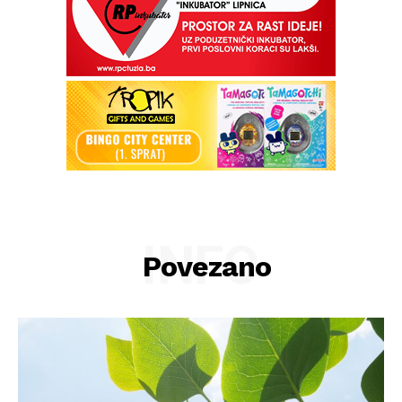
INFO
Povezano