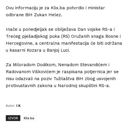
Ovu informaciju je za Klix.ba potvrdio i ministar
odbrane BiH Zukan Helez.
Inače u ponedjeljak se obilježava Dan vojske RS-a i
Trećeg pješadijskog puka (RS) Oružanih snaga Bosne i
Hercegovine, a centralna manifestacija će biti održana
u kasarni Kozara u Banjoj Luci.
Za Miloradom Dodikom, Nenadom Stevandićem i
Radovanom Viškovićem je raspisana potjernica jer se
nisu odazvali na poziv Tužilaštva BiH zbog usvojenih
protivustavnih zakona u Narodnoj skupštini RS-a.
Autor:
I.K.
IZVOR
Klix.ba