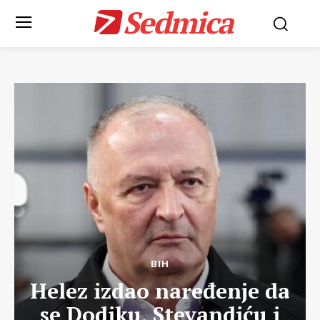
Sedmica
BIH
Helez izdao naređenje da
se Dodiku, Stevandiću i