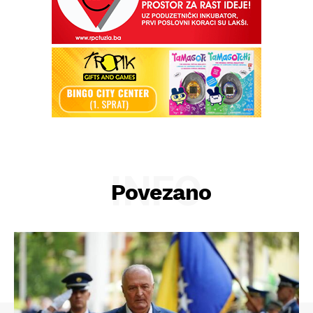
INFO
Povezano