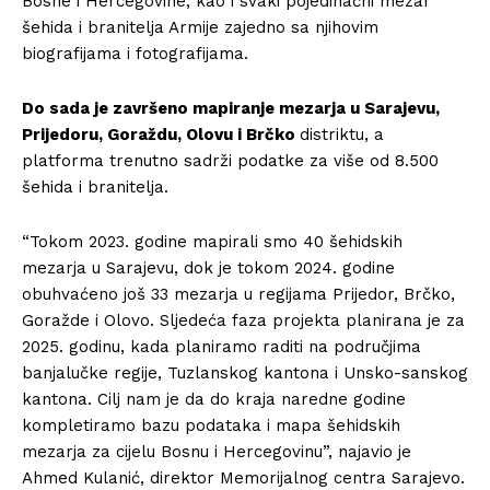
Bosne i Hercegovine, kao i svaki pojedinačni mezar
šehida i branitelja Armije zajedno sa njihovim
biografijama i fotografijama.
Do sada je završeno mapiranje mezarja u Sarajevu,
Prijedoru, Goraždu, Olovu i Brčko
distriktu, a
platforma trenutno sadrži podatke za više od 8.500
šehida i branitelja.
“Tokom 2023. godine mapirali smo 40 šehidskih
mezarja u Sarajevu, dok je tokom 2024. godine
obuhvaćeno još 33 mezarja u regijama Prijedor, Brčko,
Goražde i Olovo. Sljedeća faza projekta planirana je za
2025. godinu, kada planiramo raditi na područjima
banjalučke regije, Tuzlanskog kantona i Unsko-sanskog
kantona. Cilj nam je da do kraja naredne godine
kompletiramo bazu podataka i mapa šehidskih
mezarja za cijelu Bosnu i Hercegovinu”, najavio je
Ahmed Kulanić, direktor Memorijalnog centra Sarajevo.