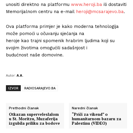
unositi direktno na platformu
www.heroji.ba
ili dostaviti
Memorijalnom centru na e-mail
heroji@mcsarajevo.ba
.
Ova platforma primjer je kako moderna tehnologija
može pomoći u očuvanju sjećanja na
heroje kao trajni spomenik hrabrim ljudima koji su
svojim životima omogućili sadašnjost i
budućnost naše domovine.
Autor:
A.A.
IZVOR
RADIOSARAJEVO.BA
Prethodni članak
Naredni članak
Otkazan superveleslalom
“Priči za vikend” o
u St. Moritzu, Muzaferija
humanitarnom bazaru za
izgubila priliku za bodove
Palestinu (VIDEO)