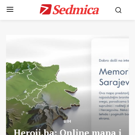
Sedmica
BIH
Heroji.ba: Online mapa i