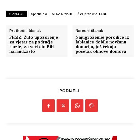
OZNAKE
sjednica
vlada fbih
Željeznice FBiH
Prethodni članak
Naredni članak
FHMZ: Žuto upozorenje
Najugroženije porodice iz
za vjetar za područje
Jablanice dobile novčanu
Tuzle, za veći dio BiH
donaciju, još čekaju
narandžasto
početak obnove domova
PODIJELI: