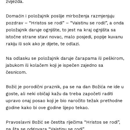
zvijezda.
Domaćin i položajnik poslije mirboženja razmjenjuju
pozdrav – “Hristos se rodi” – “Vaistinu se rodi!”, a onda
položajnik daruje ognjište, to jest na kraj ognjišta sa
istočne strane stavi novac, malo posjedi, popije kuvanu
rakiju ili sok ako je dijete, te odlazi.
Na odlasku se položajnik daruje čarapama ili peškirom,
jabukom ili kolačem koji je ispečen zajedno sa
česnicom.
Božić je porodični praznik, pa se na dan Božića ne ide u
goste, ali neki običaji kažu da treba započeti raditi
upravo onaj posao koji je bio naročito težak prethodne
godine kako bi ove godine lijepo tekao.
Pravoslavni Božić se čestita riječima “Hristos se rodi”,
na šta se odgovara “Vaistinu se rodi”.