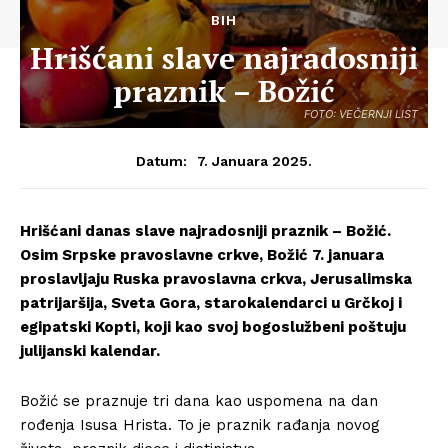
BIH
Hrišćani slave najradosniji
praznik – Božić
FOTO: VEČERNJI LIST
7. Januara 2025.
Datum:
Hrišćani danas slave najradosniji praznik – Božić.
Osim Srpske pravoslavne crkve, Božić 7. januara
proslavljaju Ruska pravoslavna crkva, Jerusalimska
patrijaršija, Sveta Gora, starokalendarci u Grčkoj i
egipatski Kopti, koji kao svoj bogoslužbeni poštuju
julijanski kalendar.
Božić se praznuje tri dana kao uspomena na dan
rođenja Isusa Hrista. To je praznik rađanja novog