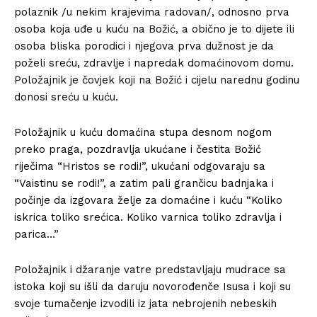
polaznik /u nekim krajevima radovan/, odnosno prva
osoba koja uđe u kuću na Božić, a obično je to dijete ili
osoba bliska porodici i njegova prva dužnost je da
poželi sreću, zdravlje i napredak domaćinovom domu.
Položajnik je čovjek koji na Božić i cijelu narednu godinu
donosi sreću u kuću.
Položajnik u kuću domaćina stupa desnom nogom
preko praga, pozdravlja ukućane i čestita Božić
riječima “Hristos se rodi!”, ukućani odgovaraju sa
“Vaistinu se rodi!”, a zatim pali grančicu badnjaka i
počinje da izgovara želje za domaćine i kuću “Koliko
iskrica toliko srećica. Koliko varnica toliko zdravlja i
parica…”
Položajnik i džaranje vatre predstavljaju mudrace sa
istoka koji su išli da daruju novorođenče Isusa i koji su
svoje tumačenje izvodili iz jata nebrojenih nebeskih