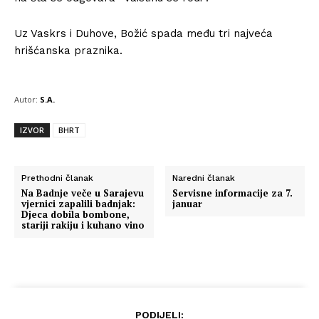
Uz Vaskrs i Duhove, Božić spada među tri najveća
hrišćanska praznika.
Autor:
S.A.
IZVOR
BHRT
Prethodni članak
Naredni članak
Na Badnje veče u Sarajevu
Servisne informacije za 7.
vjernici zapalili badnjak:
januar
Djeca dobila bombone,
stariji rakiju i kuhano vino
PODIJELI: