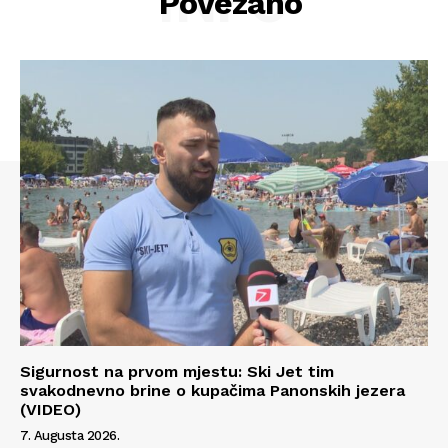
INFO
Povezano
O nama
Kontakt
Impressum
Sigurnost na prvom mjestu: Ski Jet tim
svakodnevno brine o kupačima Panonskih jezera
(VIDEO)
7. Augusta 2026.