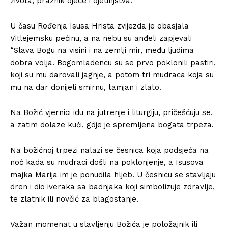
života, praznik djece i djetinjstva.
U času Rođenja Isusa Hrista zvijezda je obasjala
Vitlejemsku pećinu, a na nebu su anđeli zapjevali
“Slava Bogu na visini i na zemlji mir, među ljudima
dobra volja. Bogomladencu su se prvo poklonili pastiri,
koji su mu darovali jagnje, a potom tri mudraca koja su
mu na dar donijeli smirnu, tamjan i zlato.
Na Božić vjernici idu na jutrenje i liturgiju, pričešćuju se,
a zatim dolaze kući, gdje je spremljena bogata trpeza.
Na božićnoj trpezi nalazi se česnica koja podsjeća na
noć kada su mudraci došli na poklonjenje, a Isusova
majka Marija im je ponudila hljeb. U česnicu se stavljaju
dren i dio iveraka sa badnjaka koji simbolizuje zdravlje,
te zlatnik ili novčić za blagostanje.
Važan momenat u slavljenju Božića je položajnik ili