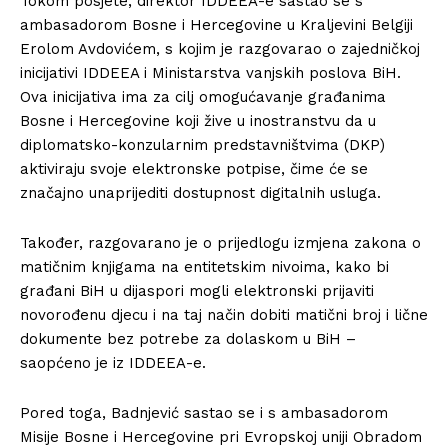
Tokom posjete, direktor IDDEEA-e sastao se s
ambasadorom Bosne i Hercegovine u Kraljevini Belgiji
Erolom Avdovićem, s kojim je razgovarao o zajedničkoj
inicijativi IDDEEA i Ministarstva vanjskih poslova BiH.
Ova inicijativa ima za cilj omogućavanje građanima
Bosne i Hercegovine koji žive u inostranstvu da u
diplomatsko-konzularnim predstavništvima (DKP)
aktiviraju svoje elektronske potpise, čime će se
značajno unaprijediti dostupnost digitalnih usluga.
Također, razgovarano je o prijedlogu izmjena zakona o
matičnim knjigama na entitetskim nivoima, kako bi
građani BiH u dijaspori mogli elektronski prijaviti
novorođenu djecu i na taj način dobiti matični broj i lične
dokumente bez potrebe za dolaskom u BiH –
saopćeno je iz IDDEEA-e.
Pored toga, Badnjević sastao se i s ambasadorom
Misije Bosne i Hercegovine pri Evropskoj uniji Obradom