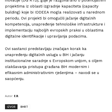
inovacije (DG RTD), gdje je razgovarano o potencijalnim
projektima iz oblasti izgradnje kapaciteta (capacity
building) koje bi IDDEEA mogla realizovati u narednom
periodu. Ovi projekti bi omogućili jačanje digitalnih
kompetencija, unapređenje tehnološke infrastrukture i
implementaciju najboljih evropskih praksi u oblastima
digitalne identifikacije i upravljanja podacima.
Ovi sastanci predstavljaju značajan korak ka
unapređenju digitalnih usluga u BiH i jačanju
institucionalne saradnje s Evropskom unijom, s ciljem
olakšavanja pristupa građana BiH modernim i
efikasnim administrativnim rješenjima – navodi se u
saopćenju.
Autor:
E.B.
IZVOR
BHRT