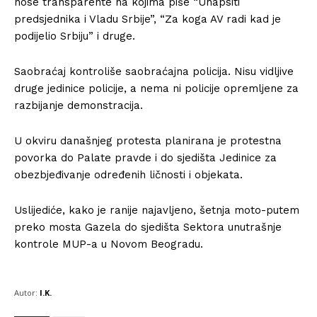
nose transparente na kojima piše “Uhapsiti
predsjednika i Vladu Srbije”, “Za koga AV radi kad je
podijelio Srbiju” i druge.
Saobraćaj kontroliše saobraćajna policija. Nisu vidljive
druge jedinice policije, a nema ni policije opremljene za
razbijanje demonstracija.
U okviru današnjeg protesta planirana je protestna
povorka do Palate pravde i do sjedišta Jedinice za
obezbjeđivanje određenih ličnosti i objekata.
Uslijediće, kako je ranije najavljeno, šetnja moto-putem
preko mosta Gazela do sjedišta Sektora unutrašnje
kontrole MUP-a u Novom Beogradu.
Autor:
I.K.