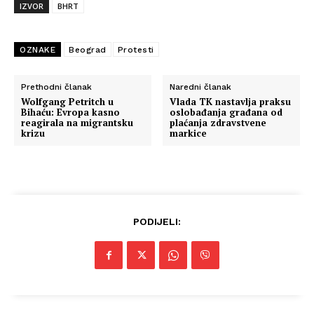
IZVOR
BHRT
OZNAKE
Beograd
Protesti
Prethodni članak
Naredni članak
Wolfgang Petritch u
Vlada TK nastavlja praksu
Bihaću: Evropa kasno
oslobađanja građana od
reagirala na migrantsku
plaćanja zdravstvene
krizu
markice
PODIJELI: