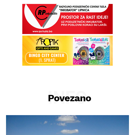
INFO
Povezano