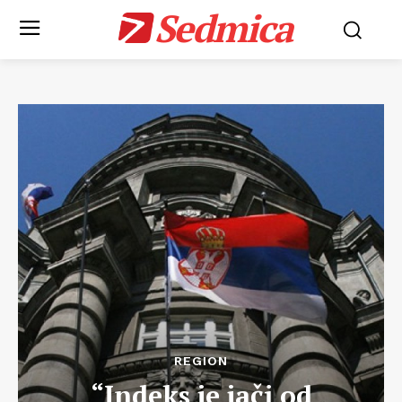
Sedmica
REGION
“Indeks je jači od