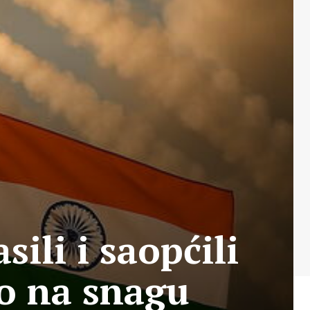
sili i saopćili
lo na snagu