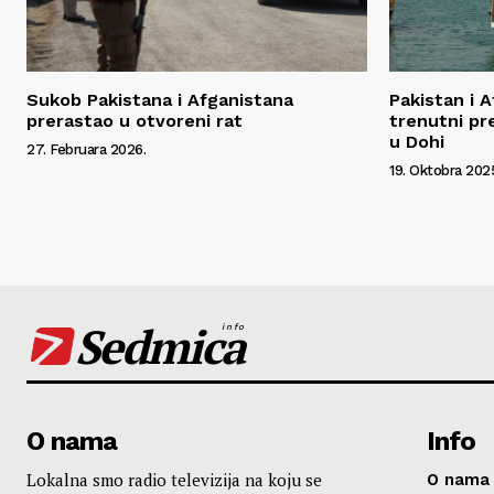
Sukob Pakistana i Afganistana
Pakistan i A
prerastao u otvoreni rat
trenutni pr
u Dohi
27. Februara 2026.
19. Oktobra 202
Sedmica
info
O nama
Info
Lokalna smo radio televizija na koju se
O nama