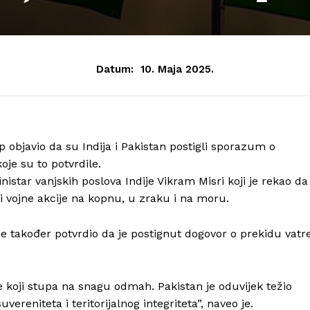
Datum:
10. Maja 2025.
objavio da su Indija i Pakistan postigli sporazum o
oje su to potvrdile.
nistar vanjskih poslova Indije Vikram Misri koji je rekao da
i vojne akcije na kopnu, u zraku i na moru.
je također potvrdio da je postignut dogovor o prekidu vatr
re koji stupa na snagu odmah. Pakistan je oduvijek težio
vereniteta i teritorijalnog integriteta”, naveo je.