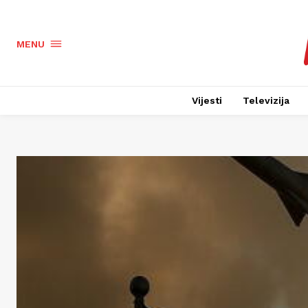
MENU
Vijesti
Televizija