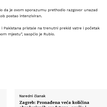
ćio da je ovom sporazumu prethodio razgovor unazad
kob postao intenziviran.
Info
 i Pakistana pristale na trenutni prekid vatre i početak
nom mjestu”, saopćio je Rubio.
O nama
Kontakt
Impressum
Naredni članak
Zagreb: Pronađena veća količina