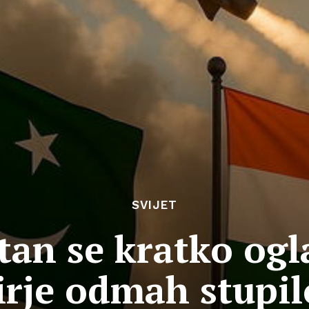
SVIJET
tan se kratko ogla
irje odmah stupi