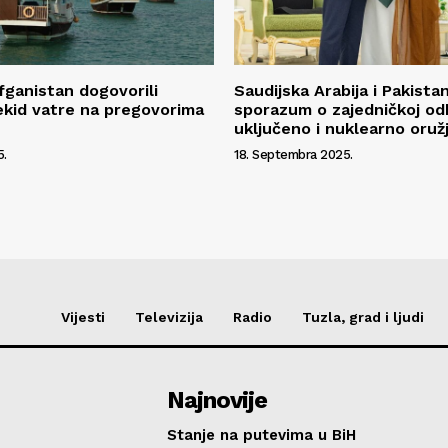
fganistan dogovorili
Saudijska Arabija i Pakistan
ekid vatre na pregovorima
sporazum o zajedničkoj od
uključeno i nuklearno oruž
5.
18. Septembra 2025.
Vijesti
Televizija
Radio
Tuzla, grad i ljudi
Najnovije
Stanje na putevima u BiH