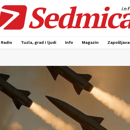
Sedmic
in
Radio
Tuzla, grad i ljudi
Info
Magazin
Zapošljavan