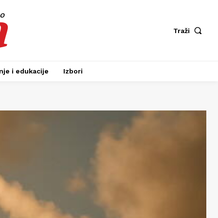
a
fo
Traži
je i edukacije
Izbori