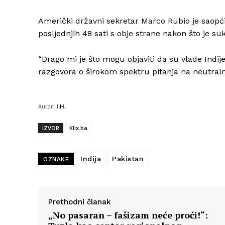
Američki državni sekretar Marco Rubio je saop
posljednjih 48 sati s obje strane nakon što je su
“Drago mi je što mogu objaviti da su vlade Indije
razgovora o širokom spektru pitanja na neutral
Autor:
I.H.
IZVOR
Klix.ba
Indija
Pakistan
OZNAKE
Prethodni članak
„No pasaran – fašizam neće proći!“: