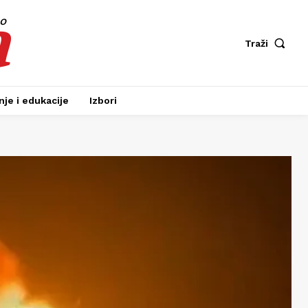
a
fo
Traži
je i edukacije
Izbori