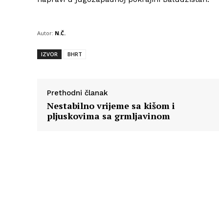
Autor:
N.Č.
IZVOR
BHRT
Prethodni članak
Nestabilno vrijeme sa kišom i
pljuskovima sa grmljavinom