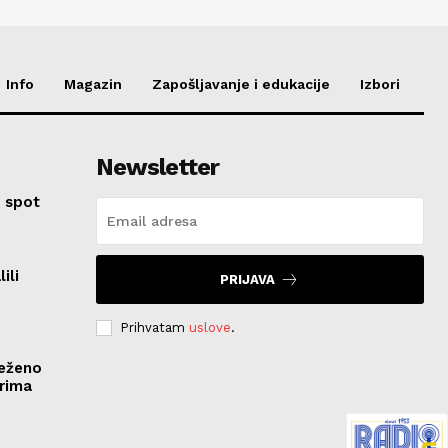
Info
Magazin
Zapošljavanje i edukacije
Izbori
Newsletter
 spot
ili
PRIJAVA
Prihvatam
uslove
.
ježeno
rima