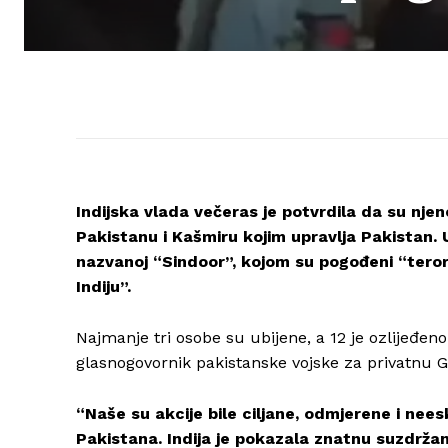
Indijska vlada večeras je potvrdila da su nje
Pakistanu i Kašmiru kojim upravlja Pakistan. U 
nazvanoj “Sindoor”, kojom su pogođeni “teroris
Indiju”.
Najmanje tri osobe su ubijene, a 12 je ozlijeđe
glasnogovornik pakistanske vojske za privatnu G
“Naše su akcije bile ciljane, odmjerene i neesk
Pakistana. Indija je pokazala znatnu suzdržano