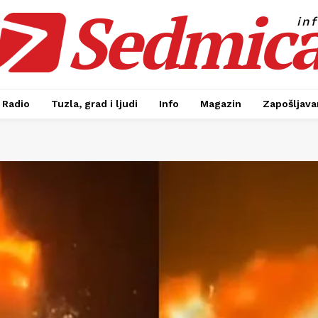
Sedmic
in
Radio
Tuzla, grad i ljudi
Info
Magazin
Zapošljavan