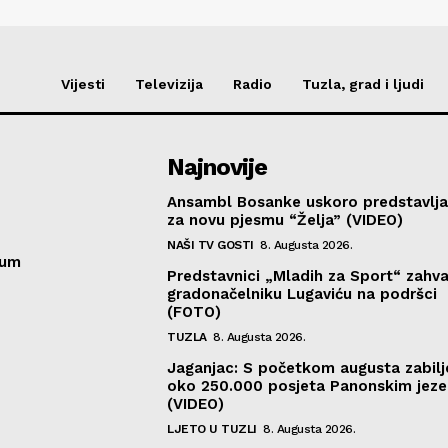
Vijesti
Televizija
Radio
Tuzla, grad i ljudi
Najnovije
Ansambl Bosanke uskoro predstavlja
za novu pjesmu “Želja” (VIDEO)
NAŠI TV GOSTI
8. Augusta 2026.
sum
Predstavnici „Mladih za Sport“ zahval
gradonačelniku Lugaviću na podršci
(FOTO)
TUZLA
8. Augusta 2026.
Jaganjac: S početkom augusta zabil
oko 250.000 posjeta Panonskim jeze
(VIDEO)
LJETO U TUZLI
8. Augusta 2026.