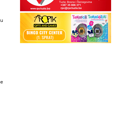
mu
je