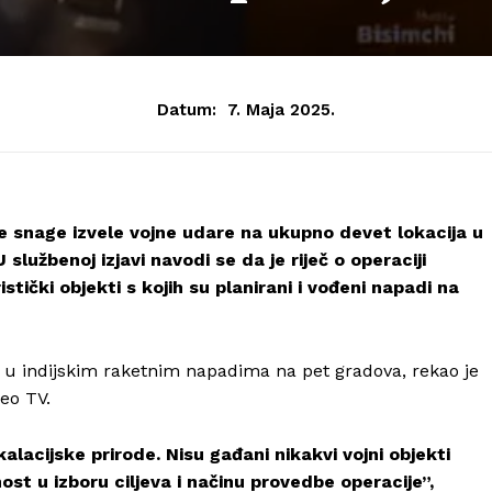
Datum:
7. Maja 2025.
ne snage izvele vojne udare na ukupno devet lokacija u
službenoj izjavi navodi se da je riječ o operaciji
tički objekti s kojih su planirani i vođeni napadi na
no u indijskim raketnim napadima na pet gradova, rekao je
eo TV.
alacijske prirode. Nisu gađani nikakvi vojni objekti
st u izboru ciljeva i načinu provedbe operacije”,