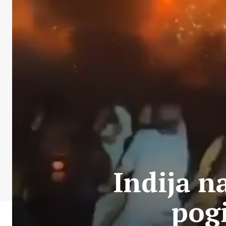
Indija na
pog