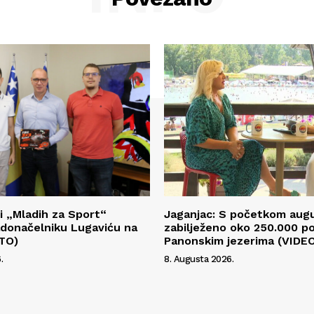
i „Mladih za Sport“
Jaganjac: S početkom aug
radonačelniku Lugaviću na
zabilježeno oko 250.000 p
OTO)
Panonskim jezerima (VIDE
.
8. Augusta 2026.