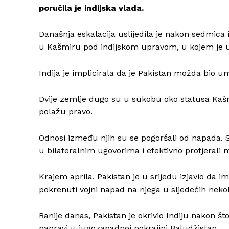
poručila je indijska vlada.
Današnja eskalacija uslijedila je nakon sedmica
u Kašmiru pod indijskom upravom, u kojem je ub
Indija je implicirala da je Pakistan možda bio u
Dvije zemlje dugo su u sukobu oko statusa Kašmi
polažu pravo.
Odnosi između njih su se pogoršali od napada. 
u bilateralnim ugovorima i efektivno protjeral
Krajem aprila, Pakistan je u srijedu izjavio da i
pokrenuti vojni napad na njega u sljedećih neko
Ranije danas, Pakistan je okrivio Indiju nakon š
napravi u jugozapadnoj pokrajini Baludžistan.