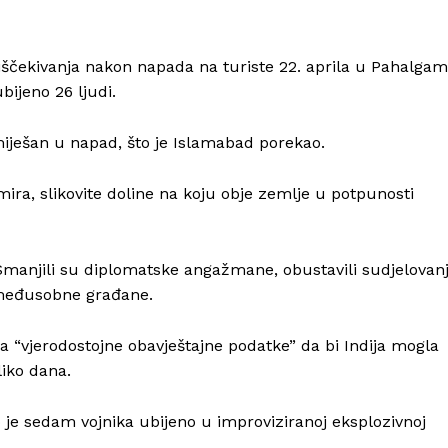
 iščekivanja nakon napada na turiste 22. aprila u Pahalga
ijeno 26 ljudi.
miješan u napad, što je Islamabad porekao.
ra, slikovite doline na koju obje zemlje u potpunosti
Info
O nama
Smanjili su diplomatske angažmane, obustavili sudjelovan
i međusobne građane.
Kontakt
Impressum
ma “vjerodostojne obavještajne podatke” da bi Indija mogla
liko dana.
to je sedam vojnika ubijeno u improviziranoj eksplozivnoj