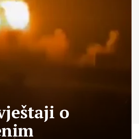
ještaji o
enim