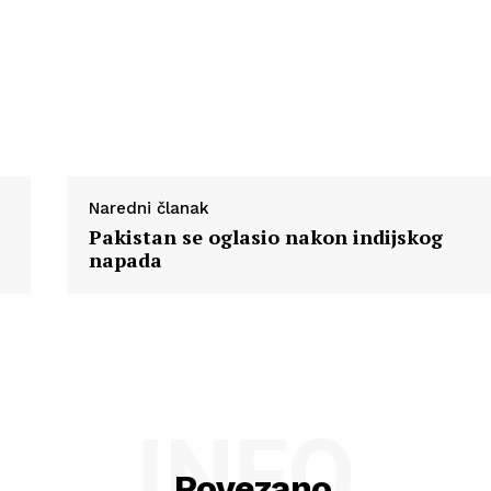
Naredni članak
Pakistan se oglasio nakon indijskog
napada
INFO
Povezano