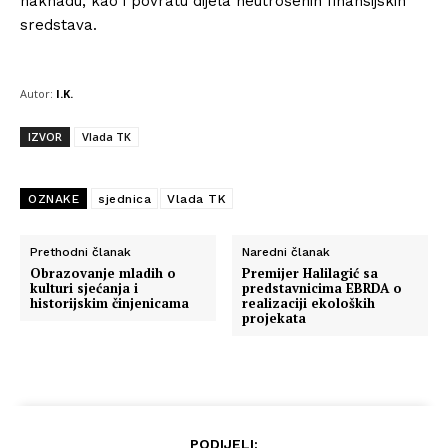
naknadu, kao i povratu dijela neutrošenih finansijskih
sredstava.
Autor:
I.K.
IZVOR
Vlada TK
OZNAKE
sjednica
Vlada TK
Prethodni članak
Naredni članak
Obrazovanje mladih o
Premijer Halilagić sa
kulturi sjećanja i
predstavnicima EBRDA o
historijskim činjenicama
realizaciji ekoloških
projekata
PODIJELI: