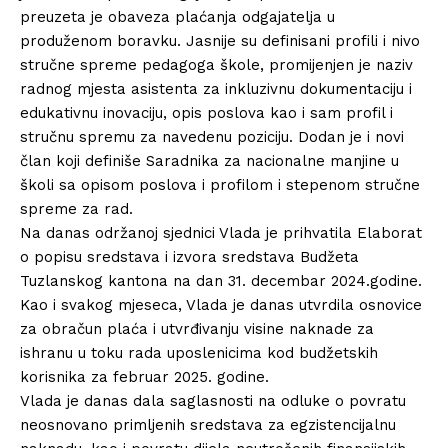
preuzeta je obaveza plaćanja odgajatelja u
produženom boravku. Jasnije su definisani profili i nivo
stručne spreme pedagoga škole, promijenjen je naziv
radnog mjesta asistenta za inkluzivnu dokumentaciju i
edukativnu inovaciju, opis poslova kao i sam profil i
stručnu spremu za navedenu poziciju. Dodan je i novi
član koji definiše Saradnika za nacionalne manjine u
školi sa opisom poslova i profilom i stepenom stručne
spreme za rad.
Na danas održanoj sjednici Vlada je prihvatila Elaborat
o popisu sredstava i izvora sredstava Budžeta
Tuzlanskog kantona na dan 31. decembar 2024.godine.
Kao i svakog mjeseca, Vlada je danas utvrdila osnovice
za obračun plaća i utvrđivanju visine naknade za
ishranu u toku rada uposlenicima kod budžetskih
korisnika za februar 2025. godine.
Vlada je danas dala saglasnosti na odluke o povratu
neosnovano primljenih sredstava za egzistencijalnu