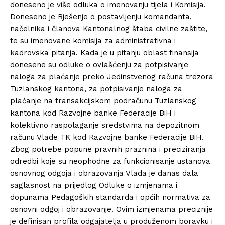
doneseno je više odluka o imenovanju tijela i Komisija.
Doneseno je Rješenje o postavljenju komandanta,
načelnika i članova Kantonalnog štaba civilne zaštite,
te su imenovane komisija za administrativna i
kadrovska pitanja. Kada je u pitanju oblast finansija
donesene su odluke o ovlašćenju za potpisivanje
naloga za plaćanje preko Jedinstvenog računa trezora
Tuzlanskog kantona, za potpisivanje naloga za
plaćanje na transakcijskom podračunu Tuzlanskog
kantona kod Razvojne banke Federacije BiH i
kolektivno raspolaganje sredstvima na depozitnom
računu Vlade TK kod Razvojne banke Federacije BiH.
Zbog potrebe popune pravnih praznina i preciziranja
odredbi koje su neophodne za funkcionisanje ustanova
osnovnog odgoja i obrazovanja Vlada je danas dala
saglasnost na prijedlog Odluke o izmjenama i
dopunama Pedagoških standarda i općih normativa za
osnovni odgoj i obrazovanje. Ovim izmjenama preciznije
je definisan profila odgajatelja u produženom boravku i