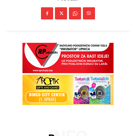
Info
O nama