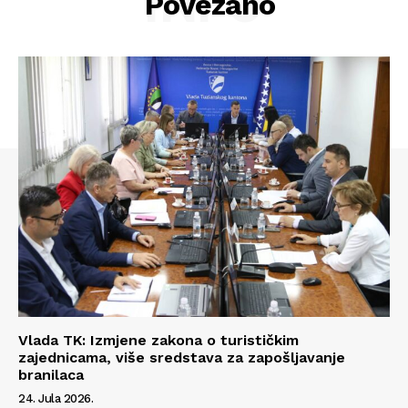
INFO
Povezano
Kontakt
Impressum
Vlada TK: Izmjene zakona o turističkim
zajednicama, više sredstava za zapošljavanje
branilaca
24. Jula 2026.