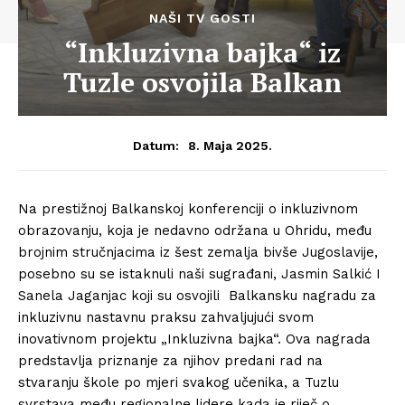
NAŠI TV GOSTI
“Inkluzivna bajka“ iz
Tuzle osvojila Balkan
8. Maja 2025.
Datum:
Na prestižnoj Balkanskoj konferenciji o inkluzivnom
obrazovanju, koja je nedavno održana u Ohridu, među
brojnim stručnjacima iz šest zemalja bivše Jugoslavije,
posebno su se istaknuli naši sugrađani, Jasmin Salkić I
Sanela Jaganjac koji su osvojili Balkansku nagradu za
inkluzivnu nastavnu praksu zahvaljujući svom
inovativnom projektu „Inkluzivna bajka“. Ova nagrada
predstavlja priznanje za njihov predani rad na
stvaranju škole po mjeri svakog učenika, a Tuzlu
svrstava među regionalne lidere kada je riječ o